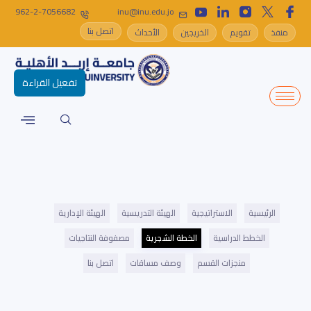
962-2-7056682
inu@inu.edu.jo
اتصل بنا
منفذ
تقويم
الخريجين
الأحداث
تفعيل القراءة
الرئيسية
الاستراتيجية
الهيئة التدريسية
الهيئة الإدارية
الخطط الدراسية
الخطة الشجرية
مصفوفة النتاجيات
منجزات القسم
وصف مساقات
اتصل بنا