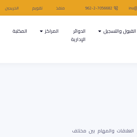
inu@
962-2-7056682
منفذ
تقويم
الخريجين
القبول والتسجيل
الدوائر
المراكز
المكتبة
ا
الإدارية
 العلاقات والمهام بين مختلف