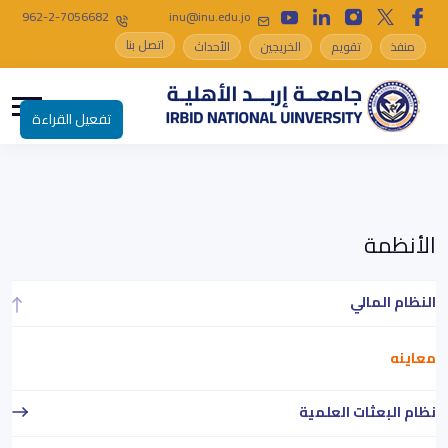
962-2-7056682
inu@inu.edu.jo
اتصل بنا
منفذ
تقويم
الخريجين
الأحداث
تفعيل القراءة
الأنظمة
النظام المالي
معاينه
نظام البعثات العلمية