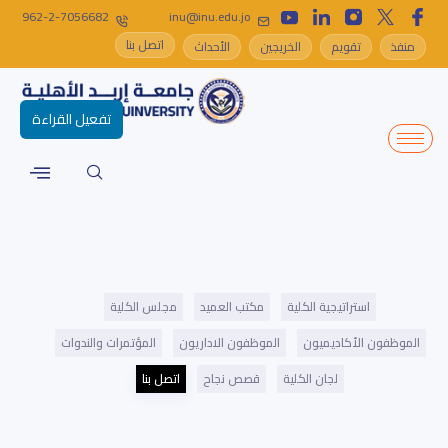
962-2-7056682
inu@inu.edu.jo
اتصل بنا
منفذ
تقويم
الخريجين
الأحداث
تفعيل القراءة
استراتيجية الكلية
مكتب العميد
مجلس الكلية
الموظفون الأكاديميون
الموظفون الاداريون
المؤتمرات والندوات
لجان الكلية
قصص نجاح
اتصل بنا