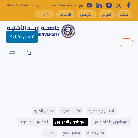
962-2-7056682
inu@inu.edu.jo
اتصل بنا
منفذ
تقويم
الخريجين
الأحداث
تفعيل القراءة
استراتيجية الكلية
مكتب العميد
مجلس الكلية
الموظفون الأكاديميون
الموظفون الاداريون
المؤتمرات والندوات
لجان الكلية
قصص نجاح
اتصل بنا