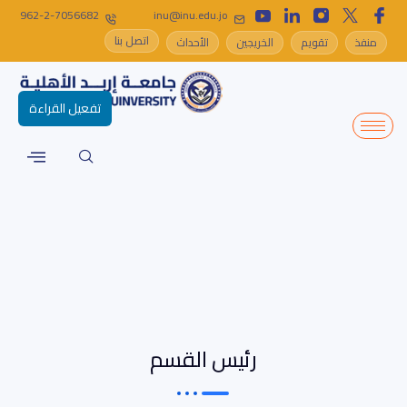
962-2-7056682
inu@inu.edu.jo
اتصل بنا
منفذ
تقويم
الخريجين
الأحداث
تفعيل القراءة
رئيس القسم