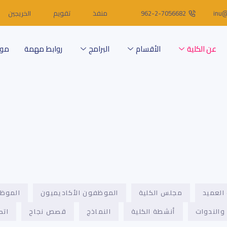
inu@
962-2-7056682
منفذ
تقويم
الخريجين
عن الكلية
الأقسام
البرامج
روابط مهمة
موا
العميد
مجلس الكلية
الموظفون الأكاديميون
الموظف
والندوات
أنشطة الكلية
النماذج
قصص نجاح
اتص