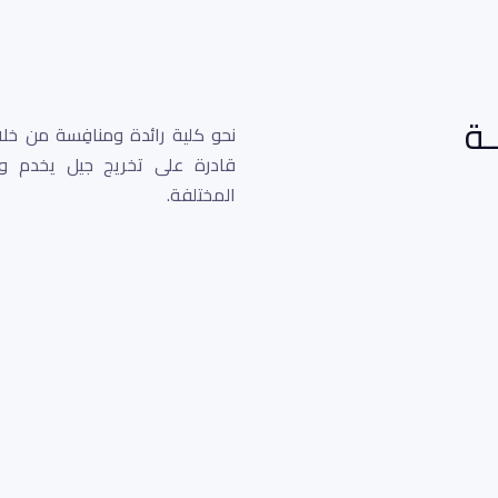
ــة
نحو كلية رائدة ومنافِسة من خلا
قادرة على تخريج جيل يخدم و
المختلفة.