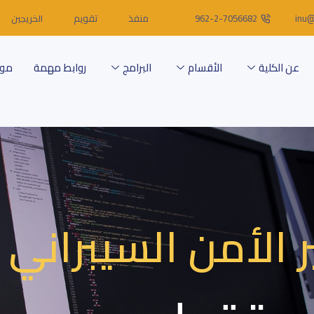
inu@
962-2-7056682
منفذ
تقويم
الخريجين
عن الكلية
الأقسام
البرامج
روابط مهمة
موا
الأمن السيبراني