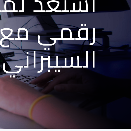
استعد لم
رقمي مع 
السيبراني