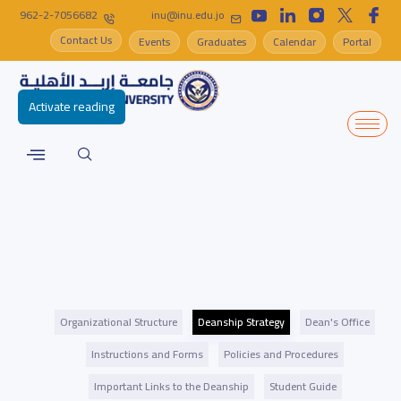
962-2-7056682
inu@inu.edu.jo
Contact Us
Events
Graduates
Calendar
Portal
Activate reading
Organizational Structure
Deanship Strategy
Dean's Office
Instructions and Forms
Policies and Procedures
Important Links to the Deanship
Student Guide