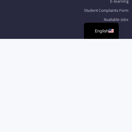
E-learning
Student Complaints Form
Available Jobs
English
مركز الخدمات الاكترونية و الرقمية. جامعة اربد الأهلية. جميع الحقوق