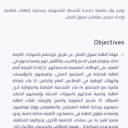
توفير بيئة جامعية داعمـة للأنشطة اللامنهجية، ومحفزة للطاقات الطلابية،
وإعداد خريجين مؤهلين لسوق العمل .
Objectives
تهيئة الطلبة لسوق العمل عن طريق تزويدهم بالمهارات اللازمة
لذلك، وتوفير فرص الدعم والتدريب والتأهيل لهم، ومساعدتهم في
التعرف على الوظائف المناسبة لتخصصاتهم. 2) إتاحة الفرصة أمام
الطلبة للانخراط في المجتمع المحلي، وتعريفهم بالمؤسسات
والهيئات الوطنية في القطاعين العام والخاص. 3) بناء شراكة
مثمرة مع المجتمع. 4) بناء الشخصية الشاملة والمتوازنة لدى
الطلبة، وتنمية قدراتهم بالمهارات الحديثة وإكسابهم الخبراتِ
العمليّة. 5) تقديم المشورة والنصح والإرشاد لفئات الطلبة
جميعهم، ورعاية الطلبة المتميزين والمتفوقين وإبراز مواهبهم.
ولعمادة شؤون الطلبة في جامعة إربد الأهلية مكانة خاصة، ودور
متميز تنفرد به عن عمادات الجامعة الأخرى، ودوائرها المختلفة،
وترجع هذه المكانة إلى طبيعة الوظائف، والمهمات والأعباء التي