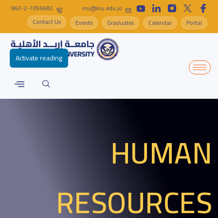
962-2-7056682
inu@inu.edu.jo
Contact Us
Events
Graduates
Calendar
Portal
Activate reading
HUMAN
RESOURCES