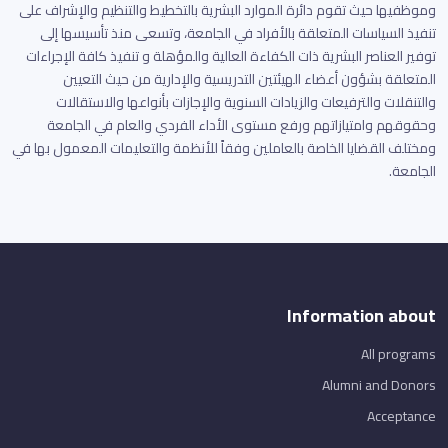
وموظفيها حيث تقوم دائرة الموارد البشرية بالتخطيط والتنظيم والإشراف على
تنفيذ السياسات المتعلقة بالأفراد في الجامعة، وتسعى منذ تأسيسها إلى
توفير العناصر البشرية ذات الكفاءة العالية والمؤهلة و تنفيذ كافة الإجراءات
المتعلقة بشؤون أعضاء الهيئتين التدريسية والإدارية من حيث التعيين
والتنقلات والترفيعات والزيادات السنوية والإجازات بأنواعها والاستقالات
وحقوقهم وامتيازاتهم ورفع مستوى الأداء الفردي والعام في الجامعة
ومختلف القضايا الخاصة بالعاملين وفقاً للأنظمة والتعليمات المعمول بها في
الجامعة.
Information about
All programs
Alumni and Donors
Acceptance