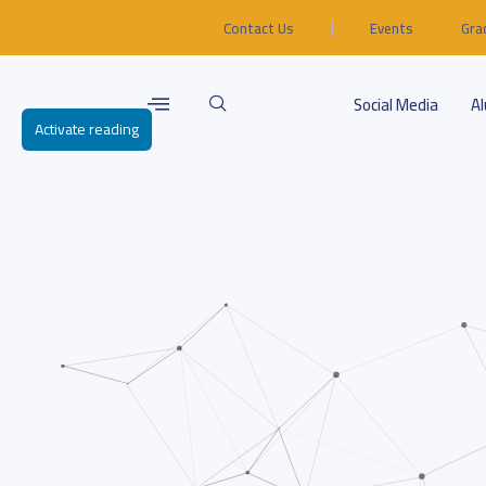
Contact Us
Events
Gra
Social Media
A
Activate reading