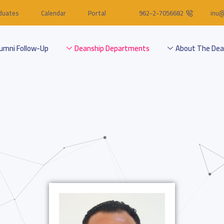
duates
Calendar
Portal
962-2-7056682
inu@
lumni Follow-Up
Deanship Departments
About The Dea