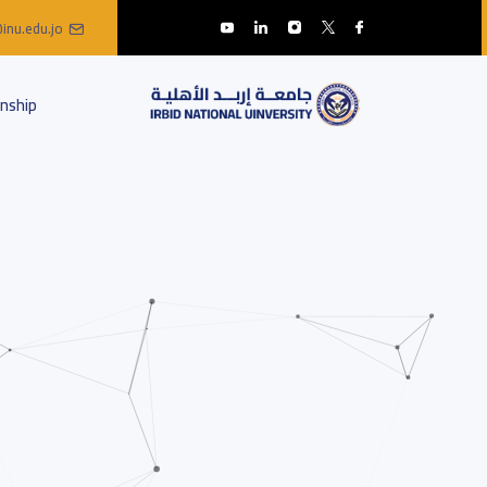
inu.edu.jo
nship