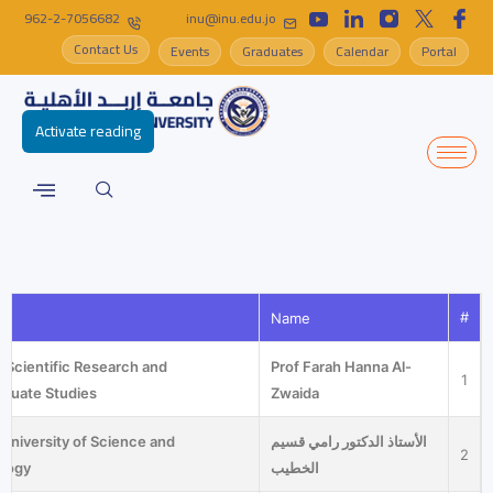
962-2-7056682
inu@inu.edu.jo
Contact Us
Events
Graduates
Calendar
Portal
Activate reading
#
Name
 Scientific Research and
Prof Farah Hanna Al-
1
aduate Studies
Zwaida
University of Science and
الأستاذ الدكتور رامي قسيم
2
logy
الخطيب