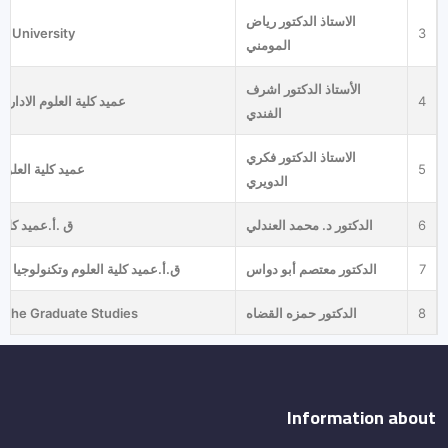
الاستاذ الدكتور رياض
k University
3
المومني
الأستاذ الدكتور اشرف
عميد كلية العلوم الادارية
4
الفندي
الاستاذ الدكتور فكري
عميد كلية العلوم 
5
الدويري
ق .أ.عميد كلية
الدكتور د. محمد العندلي
6
ق.أ.عميد كلية العلوم وتكنولوجيا ا
الدكتور معتصم أبو دواس
7
 the Graduate Studies
الدكتور حمزه القضاه
8
Information about