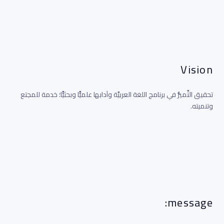
Vision
تحقيق التَّميُّز في برنامج اللغة العربيَّة وآدابها علميًّا وبحثيًّا؛ خدمة للمجتع
وتنميته.
message: