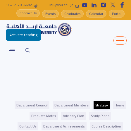
962-2-7056682
inu@inu.edu.jo
Contact Us
Events
Graduates
Calendar
Portal
Activate reading
Department Council
Department Members
Strategy
Home
Products Matrix
Advisory Plan
Study Plans
Contact Us
Department Achievements
Course Description