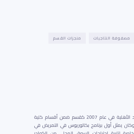
مصفوفة النتاجيات
منجزات القسم
أنشئ قسم التمريض بجامعة اربد الأهلية في عام 2007 كقسم ضمن أقسام كلية
 وكان يمثل أول برنامج بكالوريوس في التمريض في
صة لتلبية احتياجات السوق المحلي من الكوادر