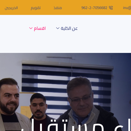
inu@
962-2-7056682
منفذ
تقويم
الخريجين
عن الكلية
اقسام
اء مستقبل