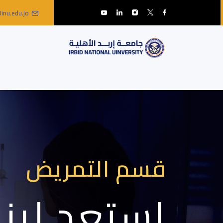
inu.edu.jo
قسم التمريض
استعد لبن