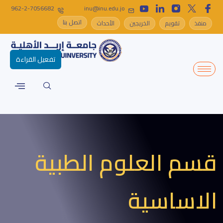
962-2-7056682
inu@inu.edu.jo
اتصل بنا
منفذ
تقويم
الخريجين
الأحداث
تفعيل القراءة
قسم العلوم الطبية
الاساسية