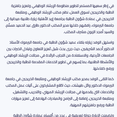
في إطار سعيها المستمر لتطوير منظومة الإرشاد الوظيفي وتعزيز جاهزية
الطلبة والخريجين لسوق العمل، نظم مكتب الإرشاد الوظيفي ومتابعة
الخريجين في عمادة شؤون الطلبة بجامعة إربد الأهلية زيارة طلابية ميدانية إلى
جامعة اليرموك، رافقهم خلالها مدير المكتب الدكتور طارق عبد الحميد مسلّم،
والسيد أمجد الزبون مشرف المكتب
.
واستهل الوفد زيارته بلقاء عميد شؤون الطلبة في جامعة اليرموك الأستاذ
الدكتور أحمد الشريفين، حيث جرى بحث سُبل تَعزيز التعاون وتبادل الخبرات بين
الجامعات الأردنية، والاستفادة من التجارب الرائدة في مجالات الإرشاد الوظيفي
والأنشطة الطلابية، بما يُسهم في تطوير الخدمات المقدمة للطلبة والخريجين
ورفع كفاءتها
.
كما التقى الوفد بمدير مكتب الإرشاد الوظيفي ومتابعة الخريجين في جامعة
اليرموك الدكتور وائل طبيشات، حيث اطّلع المشاركون على آليات عمل المكتب
والخدمات التي يقدمها في مجالات الإرشاد المهني، والتدريب، والتشغيل،
ومتابعة الخريجين، إضافة إلى البرامج والمبادرات الهادفة إلى تعزيز مهارات
الطلبة ورفع جاهزيتهم المهنية
.
وتضمنت الزيارة جولة تعريفية في عدد من أقسام عمادة شؤون الطلبة