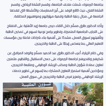
بجامعة اليرموك، شملت متحف الجامعة، وقسم النشاط الرياضي، وقسم
النشاط الفني، حيث اطّلع الوفد على أبرز الممارسات والأنشطة التي تنفذها
الجامعة في مجال رعاية الطلبة وتنمية مهاراتهم ومواهبهم المختلفة
.
وأكد الدكتور طارق مسلّم خلال اللقاء حرص جامعة إربد الأهلية على الانفتاح
على التجارب الجامعية المتميزة، وتطوير برامج نوعية تسهم في تمكين الطلبة
وتأهيلهم لسوق العمل، مشددًا على أهمية بناء شراكات فاعلة بين مؤسسات
التعليم العالي بما ينعكس إيجابًا على الطلبة والخريجين
.
وفي ختام الزيارة، أعرب الدكتور طارق عبد الحميد مسلّم والوفد المرافق عن
شكرهم وتقديرهم لجامعة اليرموك على حسن الاستقبال والتنظيم، مثمنين
تعاون عمادة شؤون الطلبة ومكتب الإرشاد الوظيفي ومتابعة الخريجين،
ومؤكدين أهمية استمرار التعاون المشترك بما يُسهم في تطوير خدمات
الإرشاد الوظيفي وتعزيز فرص الطلبة والخريجين في سوق العمل
.