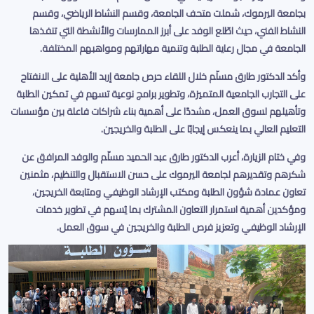
بجامعة اليرموك، شملت متحف الجامعة، وقسم النشاط الرياضي، وقسم
النشاط الفني، حيث اطّلع الوفد على أبرز الممارسات والأنشطة التي تنفذها
الجامعة في مجال رعاية الطلبة وتنمية مهاراتهم ومواهبهم المختلفة
.
وأكد الدكتور طارق مسلّم خلال اللقاء حرص جامعة إربد الأهلية على الانفتاح
على التجارب الجامعية المتميزة، وتطوير برامج نوعية تسهم في تمكين الطلبة
وتأهيلهم لسوق العمل، مشددًا على أهمية بناء شراكات فاعلة بين مؤسسات
التعليم العالي بما ينعكس إيجابًا على الطلبة والخريجين
.
وفي ختام الزيارة، أعرب الدكتور طارق عبد الحميد مسلّم والوفد المرافق عن
شكرهم وتقديرهم لجامعة اليرموك على حسن الاستقبال والتنظيم، مثمنين
تعاون عمادة شؤون الطلبة ومكتب الإرشاد الوظيفي ومتابعة الخريجين،
ومؤكدين أهمية استمرار التعاون المشترك بما يُسهم في تطوير خدمات
الإرشاد الوظيفي وتعزيز فرص الطلبة والخريجين في سوق العمل
.