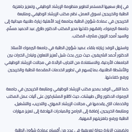
في إطار سعيها المستمر لتطوير منظومة الإرشاد الوظيفي وتعزيز جاهزية
الطلبة والخريجين لسوق العمل، نظم مكتب الإرشاد الوظيفي ومتابعة
الخريجين في عمادة شؤون الطلبة بجامعة إربد الأهلية زيارة طلابية ميدانية إلى
جامعة اليرموك، رافقهم خلالها مدير المكتب الدكتور طارق عبد الحميد مسلّم،
والسيد أمجد الزبون مشرف المكتب
.
واستهل الوفد زيارته بلقاء عميد شؤون الطلبة في جامعة اليرموك الأستاذ
الدكتور أحمد الشريفين، حيث جرى بحث سُبل تَعزيز التعاون وتبادل الخبرات بين
الجامعات الأردنية، والاستفادة من التجارب الرائدة في مجالات الإرشاد الوظيفي
والأنشطة الطلابية، بما يُسهم في تطوير الخدمات المقدمة للطلبة والخريجين
ورفع كفاءتها
.
كما التقى الوفد بمدير مكتب الإرشاد الوظيفي ومتابعة الخريجين في جامعة
اليرموك الدكتور وائل طبيشات، حيث اطّلع المشاركون على آليات عمل المكتب
والخدمات التي يقدمها في مجالات الإرشاد المهني، والتدريب، والتشغيل،
ومتابعة الخريجين، إضافة إلى البرامج والمبادرات الهادفة إلى تعزيز مهارات
الطلبة ورفع جاهزيتهم المهنية
.
وتضمنت الزيارة جولة تعريفية في عدد من أقسام عمادة شؤون الطلبة