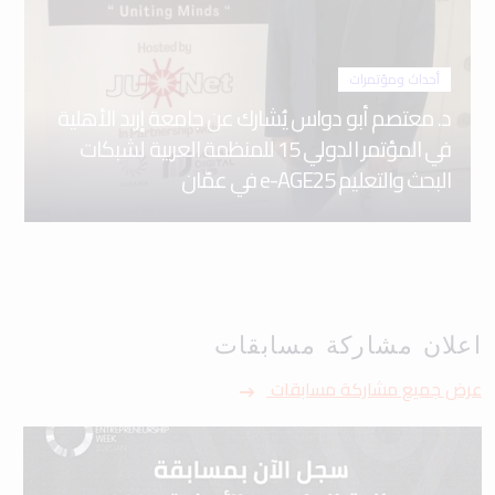
أحداث ومؤتمرات
د. معتصم أبو دواس يُشارك عن جامعة إربد الأهلية
في المؤتمر الدولي 15 للمنظمة العربية لشبكات
البحث والتعليم e-AGE25 في عمّان
اعلان مشاركة مسابقات
عرض جميع مشاركة مسابقات