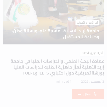
آخر الأخبار والأحداث
جامعة إربد الأهلية.. مسيرة علم، ورسالة وطن،
وصناعة للمستقبل
آخر الأخبار والأحداث
عمادة البحث العلمي والدراسات العليا في جامعة
إربد الأهلية تُعزّز جاهزية الطلبة للدراسات العليا
بورشة تعريفية حول اختباري IELTS وTOEFL
2 أغسطس 2026
1 min read
اقرأ المقال