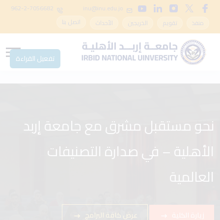
962-2-7056682
inu@inu.edu.jo
اتصل بنا
منفذ
تقويم
الخريجين
الأحداث
تفعيل القراءة
نحو مستقبل مشرق مع جامعة إربد
مع جامعة إربد الأهلية – انطلق في
الأهلية – في صدارة التصنيفات
مسيرتك الأكاديمية في بيئة تحفز
الإبداع
العالمية
زيارة الكلية
زيارة الكلية
عرض كافة البرامج
عرض كافة البرامج