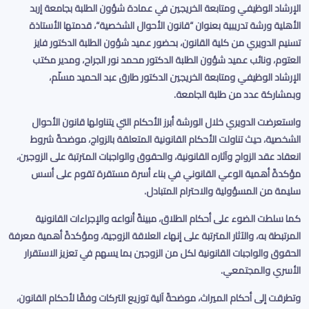
الإرشاد الوظيفي ومتابعة الخريجين في عمادة شؤون الطلبة بجامعة إربد
الأهلية ورشة تدريبية بعنوان
“
قانون الأحوال الشخصية
“
، قدمتها الأستاذة
تسنيم الدويري من كلية القانون، بحضور عميد شؤون الطلبة الدكتور فايز
العتوم، ونائب عميد شؤون الطلبة الدكتور محمد نور الجراح، ومدير مكتب
الإرشاد الوظيفي ومتابعة الخريجين الدكتور طارق عبد الحميد مسلّم،
وبمشاركة عدد من طلبة الجامعة
.
واستعرضت الدويري خلال الورشة أبرز الأحكام التي يتناولها قانون الأحوال
الشخصية، حيث تناولت الأحكام القانونية المتعلقة بالزواج، موضحةً شروط
انعقاد عقد الزواج وآثاره القانونية، والحقوق والواجبات المترتبة على الزوجين،
مؤكدةً أهمية الوعي القانوني في بناء أسرة مستقرة تقوم على أسس
سليمة من المسؤولية والاحترام المتبادل
.
كما سلطت الضوء على أحكام الطلاق، مبينةً أنواعه والإجراءات القانونية
المرتبطة به، والآثار المترتبة على إنهاء العلاقة الزوجية، ومؤكدةً أهمية معرفة
الحقوق والواجبات القانونية لكل من الزوجين بما يسهم في تعزيز الاستقرار
الأسري والمجتمعي
.
وتطرقت إلى أحكام الميراث، موضحةً آلية توزيع التركات وفقًا لأحكام القانون،