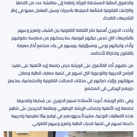
والحقوق المالية المستحقة للورثة، إضافة إلى مناقشة عدد من القضايا
والنزاعات القانونية الشائعة المرتبطة بالميراث وسبل التعامل معها في إطار
التشريعات النافذة
.
وأكدت الدويري أهمية نشر الثقافة القانونية بين الشباب وتعزيز وعيهم
بالتشريعات التي تمس حياتهم اليومية، بما يمكنهم من ممارسة حقوقهم
وأداء واجباتهم بوعي ومسؤولية، ويسهم في بناء مجتمع أكثر معرفة
بالقانون واحترامًا لأحكامه
.
من جانبهم، أكد القائمون على الورشة حرص جامعة إربد الأهلية على تنفيذ
البرامج التدريبية والتوعوية التي تسهم في تنمية معارف الطلبة وصقل
مهاراتهم، وإثراء خبراتهم في مختلف المجالات القانونية والاجتماعية، بما يعزز
دورهم الإيجابي في المجتمع
.
وفي ختام الورشة، أعربت الأستاذة تسنيم الدويري عن شكرها وتقديرها
لجامعة إربد الأهلية ولمكتب الإرشاد الوظيفي ومتابعة الخريجين على تنظيم
هذه الفعاليات النوعية، مشيدةً بجهودهم في توفير بيئة تعليمية وتدريبية
داعمة تسهم في تنمية قدرات الطلبة وتعزيز وعيهم القانوني
.