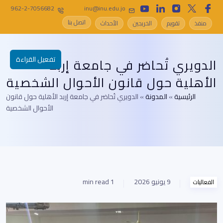
962-2-7056682
inu@inu.edu.jo
اتصل بنا
منفذ
تقويم
الخريجين
الأحداث
تفعيل القراءة
الدويري تُحاضر في جامعة إربد
الأهلية حول قانون الأحوال الشخصية
الرئيسية
»
المدونة
»
الدويري تُحاضر في جامعة إربد الأهلية حول قانون
الأحوال الشخصية
9 يونيو 2026
1 min read
الفعاليات