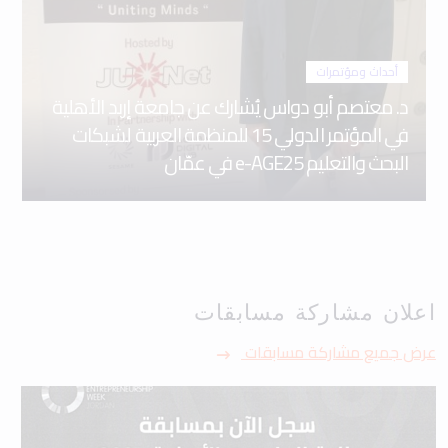
أحداث ومؤتمرات
د. معتصم أبو دواس يُشارك عن جامعة إربد الأهلية
في المؤتمر الدولي 15 للمنظمة العربية لشبكات
البحث والتعليم e-AGE25 في عمّان
اعلان مشاركة مسابقات
عرض جميع مشاركة مسابقات