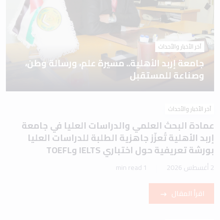
آخر الأخبار والأحداث
جامعة إربد الأهلية.. مسيرة علم، ورسالة وطن،
وصناعة للمستقبل
آخر الأخبار والأحداث
عمادة البحث العلمي والدراسات العليا في جامعة
إربد الأهلية تُعزّز جاهزية الطلبة للدراسات العليا
بورشة تعريفية حول اختباري IELTS وTOEFL
2 أغسطس 2026
1 min read
اقرأ المقال