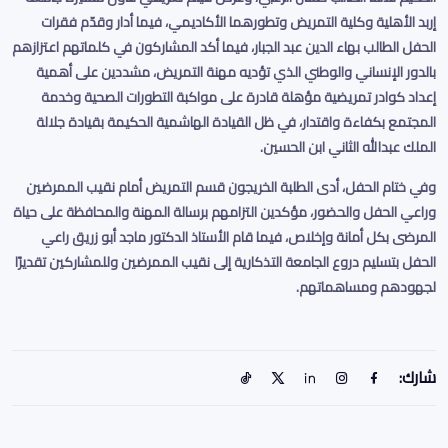
إربد الأهلية وكلية التمريض وتطورهما الأكاديمي، فيما أدار وقدّم فقرات
الحفل الطالب بهاء الدين عبد الجبار، فيما أكد المشاركون في كلماتهم اعتزازهم
بالدور الإنساني والوطني الذي تؤديه مهنة التمريض، مشددين على أهمية
إعداد كوادر تمريضية مؤهلة قادرة على مواكبة التطورات الصحية وخدمة
المجتمع بكفاءة واقتدار، في ظل القيادة الهاشمية الحكيمة بقيادة جلالة
الملك عبدالله الثاني ابن الحسين
.
وفي ختام الحفل، أدى الطلبة الخريجون قسم التمريض أمام نقيب الممرضين
وراعي الحفل والحضور، مؤكدين التزامهم برسالة المهنة والمحافظة على حياة
المرضى بكل أمانة وإخلاص، فيما قام الأستاذ الدكتور ماجد أبو زريق راعي
الحفل بتسليم دروع الجامعة التذكارية إلى نقيب الممرضين وللمشاركين تقديرًا
لجهودهم ومساهماتهم.
شارك: