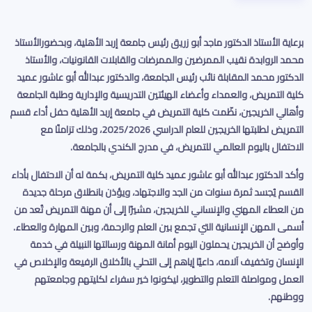
برعاية الأستاذ الدكتور ماجد أبو زريق رئيس جامعة إربد الأهلية، وبحضورالأستاذ
محمد الروابدة نقيب الممرضين والممرضات والقابلات القانونيات، والأستاذ
الدكتور محمد المقابلة نائب رئيس الجامعة، والدكتور عبدالله أبو عاشور عميد
كلية التمريض، والعمداء وأعضاء الهيئتين التدريسية والإدارية وطلبة الجامعة
وأهالي الخريجين، نظّمت كلية التمريض في جامعة إربد الأهلية حفل أداء قسم
التمريض لطلبتها الخريجين للعام الدراسي 2025/2026، وذلك تزامنًا مع
الاحتفال باليوم العالمي للتمريض، في مدرج الكندي بالجامعة
.
وأكد الدكتور عبدالله أبو عاشور عميد كلية التمريض، بكمة له أن الاحتفال بأداء
القسم يُجسد ثمرة سنوات من الجد والاجتهاد، ويؤذن بانطلاق مرحلة جديدة
من العطاء المهني والإنساني للخريجين، مشيرًا إلى أن مهنة التمريض تُعد من
أسمى المهن الإنسانية التي تجمع بين العلم والرحمة، وبين المهارة والعطاء.
وأوضح أن الخريجين يحملون اليوم أمانة المهنة ورسالتها النبيلة في خدمة
الإنسان وتخفيف آلامه، داعيًا إياهم إلى التحلي بالأخلاق الرفيعة والإخلاص في
العمل ومواصلة التعلم والتطوير، ليكونوا خير سفراء لكليتهم وجامعتهم
ووطنهم
.