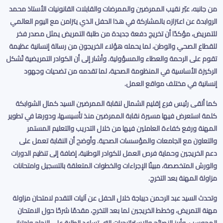
من جانبه، عبّر نقيب الممرضين والممرضات والقابلات القانونيات الأستاذ محمد
الروابدة عن اعتزازه بالمشاركة في هذا الحفل الذي يتزامن مع اليوم العالمي
للتمريض، مؤكدًا أن تخريج دفعة جديدة من طلبة التمريض يمثل مصدر فخر
للقطاع الصحي والوطن، لما يحمله هؤلاء الخريجون من رسالة إنسانية عظيمة
تقوم على الرحمة والعطاء والمسؤولية. وأشار إلى أن الكوادر التمريضية تُشكل
الركيزة الأساسية في المنظومة الصحية، لما تقدمه من تضحيات وجهود
إنسانية في مختلف مواقع العمل
.
كما ألقى رئيس فرع إقليم الشمال لنقابة الممرضين السيد كمال الشوابكة
كلمة استعرض فيها مسيرة نقابة الممرضين منذ تأسيسها، ودورها في تطوير
المهنة ورفع كفاءة العاملين فيها من خلال التدريب والتعليم المستمر
والتعاون مع الجامعات والمؤسسات الصحية. وأوضح أن النقابة تعمل على
دعم الخريجين وحماية فرص العمل للكوادر الوطنية، إضافة إلى تنظيم الدورات
والورش المتخصصة، مبينًا الإجراءات والخطوات المتعلقة بالتسجيل وامتحانات
مزاولة المهنة بعد التخرج
.
وتحدث السيد عبد الرحمن ديباجة خلال الحفل عن آليات التقدم لامتحان مزاولة
مهنة التمريض، وخطط الخريجين لما بعد التخرج، مقدمًا شرحًا حول الامتحان