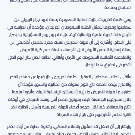
المحوسب، وأبرز النصائح والاستراتيجيات التي تساعد الطلبة على النجاح واجتياز
الامتحان بكفاءة
.
وفي كلمة الخريجات، عبّرت الطالبة السعودية رحمة فهد جزاع الرويلي عن
سعادتها وفخرها بتمثيل الطلبة السعوديين الخريجين، مؤكدة أن الدراسة في
الأردن كانت تجربة علمية وإنسانية ثرية، عززت لديهم روح المسؤولية والإصرار
على النجاح. وأشارت إلى أن مهنة التمريض ليست مجرد تخصص أكاديمي، بل
رسالة إنسانية تلامس الأرواح قبل الأجساد، مثمنة دعم كلية التمريض
والملحقية الثقافية السعودية في الأردن وأهالي الطلبة الذين كان لهم الدور
الأكبر في تحقيق هذا الإنجاز
.
وألقى الطالب مصطفى العقيلي كلمة الخريجين، عبّر فيها عن مشاعر الفخر
والاعتزاز بهذه اللحظة التي تتوّج سنوات من المثابرة والسهر، مؤكدًا أن
اختيارهم لمهنة التمريض جاء إيمانًا برسالتها الإنسانية النبيلة، وأنهم تعلموا
خلال مسيرتهم الجامعية كيف يكونون مصدر أمل وسند للمرضى في أوقات
الألم والمعاناة، كما ثمّن جهود أعضاء الهيئة التدريسية وأهالي الطلبة الذين
كانوا الداعم الأكبر لهم حتى بلوغ هذه المرحلة
.
ويُيشار إلى أن الحفل قد استُهل بالسلام الملكي، وتلاوة عطرة من آيات الذكر
الحكيم تلاها الطالب حسان الزعبي، وعرض فيلم تعريفي تناول مسيرة جامعة