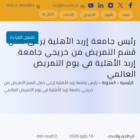
962-2-7056682
inu@inu.edu.jo
اتصل بنا
منفذ
تقويم
الخريجين
الأحداث
تفعيل القراءة
رئيس جامعة إربد الأهلية يَرعى حفل
قَسَم التمريض من خريجي جامعة
إربد الأهلية في يوم التمريض
العالمي
الرئيسية
»
المدونة
»
رئيس جامعة إربد الأهلية يَرعى حفل قَسَم التمريض من
خريجي جامعة إربد الأهلية في يوم التمريض العالمي
16 مايو 2026
0 min read
آخر الأخبار والأحداث