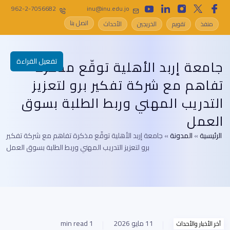
962-2-7056682
inu@inu.edu.jo
اتصل بنا
منفذ
تقويم
الخريجين
الأحداث
تفعيل القراءة
جامعة إربد الأهلية توقّع مذكرة
تفاهم مع شركة تفكير برو لتعزيز
التدريب المهني وربط الطلبة بسوق
العمل
الرئيسية
»
المدونة
»
جامعة إربد الأهلية توقّع مذكرة تفاهم مع شركة تفكير
برو لتعزيز التدريب المهني وربط الطلبة بسوق العمل
11 مايو 2026
1 min read
آخر الأخبار والأحداث