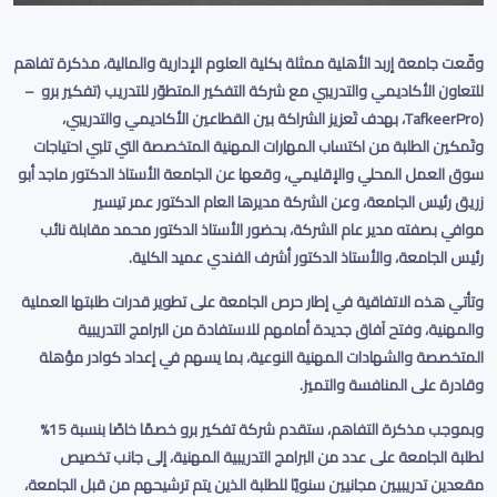
وقّعت جامعة إربد الأهلية ممثلة بكلية العلوم الإدارية والمالية، مذكرة تفاهم
للتعاون الأكاديمي والتدريبي مع شركة التفكير المتطوّر للتدريب
(تفكير برو
–
(TafkeerPro
، بهدف تَعزيز الشراكة بين القطاعين الأكاديمي والتدريبي،
وتَمكين الطلبة من اكتساب المهارات المهنية المتخصصة التي تلبي احتياجات
سوق العمل المحلي والإقليمي، وقعها عن الجامعة الأستاذ الدكتور ماجد أبو
زريق رئيس الجامعة، وعن الشركة مديرها العام الدكتور عمر تيسير
موافي
بصفته مدير عام الشركة، بحضور الأستاذ الدكتور محمد مقابلة نائب
رئيس الجامعة، والأستاذ الدكتور أشرف الفندي عميد الكلية.
وتأتي هذه الاتفاقية في إطار حرص الجامعة على تطوير قدرات طلبتها العملية
والمهنية، وفتح آفاق جديدة أمامهم للاستفادة من البرامج التدريبية
المتخصصة والشهادات المهنية النوعية، بما يسهم في إعداد كوادر مؤهلة
وقادرة على المنافسة والتميز
.
وبموجب مذكرة التفاهم، ستقدم شركة تفكير برو خصمًا خاصًا بنسبة 15%
لطلبة الجامعة على عدد من البرامج التدريبية المهنية، إلى جانب تخصيص
مقعدين تدريبيين مجانيين سنويًا للطلبة الذين يتم ترشيحهم من قبل الجامعة،