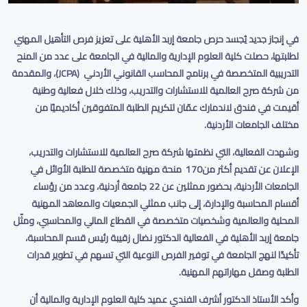
في إنجاز جديد يُجسد حرص جامعة إربد الأهلية على تعزيز فرص التأهيل المهني
لطلبتها، حصلت كلية العلوم الإدارية والمالية في الجامعة على عدد من المنح
التدريبية المتخصصة في برنامج
المحاسب القانوني الأردني
(JCPA)
، والمقدمة
من شركة صرح العالمية للاستشارات والتدريب، وذلك خلال فعالية وطنية
أقيمت في فندق لاندمارك عمّان لتكريم الطلبة المتفوقين أكاديميًا من
مختلف الجامعات الأردنية
.
وشهدت الفعالية، التي نظمتها شركة صرح العالمية للاستشارات والتدريب،
الإعلان عن تقديم أكثر من
170
منحة مهنية متخصصة
للطلبة الأوائل في
الجامعات الأردنية، بحضور ممثلين عن 22 جامعة أردنية، وعدد من رؤساء
أقسام المحاسبة والإدارة، إلى جانب ممثلي الجمعيات والمعاهد المهنية
المحلية والعالمية وشخصيات متخصصة في القطاع المالي والمحاسبي، ومثّل
جامعة إربد الأهلية في الفعالية الدكتور
نضال زقيبة
رئيس قسم المحاسبة،
تأكيدًا لنهج الجامعة في توفير الفرص النوعية التي تسهم في تطوير قدرات
الطلبة وصقل مهاراتهم المهنية
.
وأكد الأستاذ الدكتور
أشرف الفندي
عميد كلية العلوم الإدارية والمالية أن