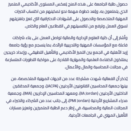
حصول طلبة الجامعة على هذه المنح يَعكس المستوى الأكاديمي المتميز
الذي يتمتعون به، ويُعد خطوة مهمة نحو تمكينهم من اكتساب الخبرات
المهنية المتخصصة والحصول على الشهادات الاحترافية التي تعزز جاهزيتهم
لسوق العمل وترفع من تنافسيتهم في القطاعين العام والخاص
.
وأشار إلى أن كلية العلوم الإدارية والمالية تواصل العمل على بناء شراكات
فاعلة مع المؤسسات المهنية والتدريبية الرائدة، بما ينسجم مع رؤية جامعة
إربد الأهلية في الجمع بين التميز الأكاديمي والتأهيل التطبيقي، وإعداد خريجين
يمتلكون الكفاءة العلمية والمهارية القادرة على مواكبة التطورات المتسارعة
في مجالات المحاسبة والمال والأعمال
.
يُذكر أن الفعالية شهدت مشاركة عدد من الجهات المهنية المتخصصة، من
بينها جمعية المحاسبين القانونيين الأردنيين
(JACPA)
، وجمعية المدققين
الداخليين الأردنيين
(IIA Jordan)
، ومعهد المحاسبين الإداريين
(IMA)
، وجمعية
مدراء المشاريع الأردنية
(PMI Jordan)
، إلى جانب عدد من الشركاء والخبراء في
المجالات المالية والمحاسبية، في إطار دعم الطلبة المتميزين وتعزيز مسارات
التأهيل المهني في الجامعات الأردنية
.