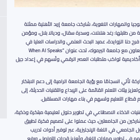
لوجيا والمهارات اللغوية، شاركت
جامعة إربد الأهلية
ممثلة
 من طلبتها: رغد هلالات، وسدرة سقال، وديالا بلال، ومؤمن
فرح حنا الزوايدة
، عميد البحث العلمي والدراسات العليا في
لتعاون مع
جامعة اليرموك
، تحت عنوان
“When AI Speaks
أكاديمية تواكب متطلبات العصر الرقمي وتُسهم في إعداد جيل
كة تأتي انسجامًا مع رؤية الجامعة الرامية إلى دعم الابتكار
زيز بيئات التعلم القائمة على الإبداع والتقنيات الحديثة، إلى
م قطاع التعليم وتسهم في بناء مهارات المستقبل
.
نيات الذكاء الاصطناعي في تطوير حلول تعليمية مبتكرة وذكية،
كين من الجامعتين، حيث عملوا على تصميم فكرة تطبيق
ل الجامعي في اللغة الإنجليزية، عبر توفير أدوات تدريب
هم في تطوير مهارات اللغة، وتَعزيز قدرات التواصل، ورفع