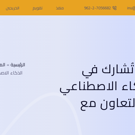
inu@
962-2-7056682
منفذ
تقويم
الخريجين
تُشارك في
الرئيسية
»
الم
الذكاء الاص
اء الاصطناعي
لتعاون مع