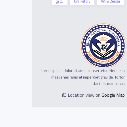
Art & Design
Uni History
تخريج
Lorem ipsum dolor sit amet consectetur. Neque in
maecenas risus et imperdiet gravida. Tortor
facilisis maecenas.
Location view on
Google Map