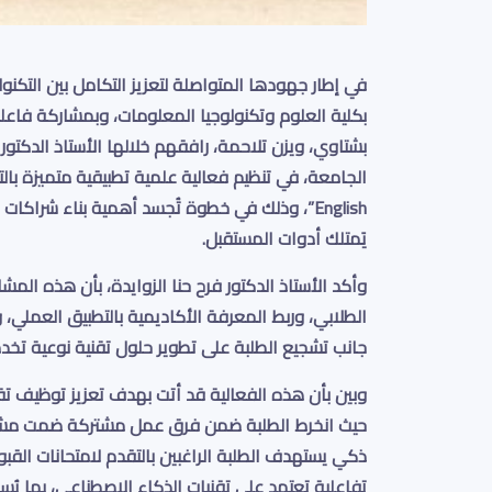
في إطار جهودها المتواصلة لتعزيز التكامل بين التكنو
بكلية العلوم وتكنولوجيا المعلومات، وبمشاركة فاعلة
بشتاوي، ويزن تلاحمة، رافقهم خلالها الأستاذ الدكتور
الجامعة، في تنظيم فعالية علمية تطبيقية متميزة با
English”
، وذلك في خطوة تُجسد أهمية بناء شراكات 
يَمتلك أدوات المستقبل.
وأكد الأستاذ الدكتور
فرح حنا الزوايدة
، بأن هذه المشار
الطلابي، وربط المعرفة الأكاديمية بالتطبيق العملي، وتع
جانب تشجيع الطلبة على تطوير حلول تقنية نوعية تخد
وبين بأن هذه الفعالية قد أتت بهدف تعزيز توظيف تق
حيث انخرط الطلبة ضمن فرق عمل مشتركة ضمت مشار
ذكي يستهدف الطلبة الراغبين بالتقدم لامتحانات القبو
تفاعلية تعتمد على تقنيات الذكاء الاصطناعي، بما يُس