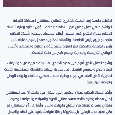
احتفلت جامعة إربد الأهلية بالذكرى الثمانين لاستقلال المملكة الأردنية
الهاشمية، في حفل وطني مهيب نظمته عمادة شؤون الطلبة برعاية الأستاذ
الدكتور عدنان العتوم رئيس مجلس أمناء الجامعة، وبحضور الأستاذ الدكتور
ماجد أبو زريق رئيس الجامعة، والأستاذ الدكتور محمد إبراهيم مقابلة نائب
رئيس الجامعة، والدكتور فايز العتوم عميد شؤون الطلبة، والعمداء، وأعضاء
الهيئتين التدريسية والإدارية، وجمع كبير من طلبة الجامعة
.
وشهد الحفل، الذي أقيم على مدرج الكندي، مشاركة مميزة من موسيقات
الأمن العام والمسرح الشرطي في مديرية الإعلام والشرطة المجتمعية التابعة
لمديرية الأمن العام، في أجواء وطنية جسدت معاني الانتماء والولاء للوطن
وقيادته الهاشمية
.
وأكد الأستاذ الدكتور عدنان العتوم، راعي الحفل، في كلمته أن عيد الاستقلال
يُمثل محطة وطنية خالدة تجسد معاني الحرية والسيادة والكرامة الوطنية،
وتختزل مسيرة طويلة من الكفاح والإرادة والبناء، وأشار إلى أن الاستقلال لم
يكن مجرد حدث تاريخي، بل مشروعًا وطنيًا متواصلًا يقوم على العلم والعمل