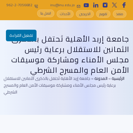
962-2-7056682
inu@inu.edu.jo
اتصل بنا
منفذ
تقويم
الخريجين
الأحداث
تفعيل القراءة
جامعة إربد الأهلية تَحتفل بالذكرى
الثمانين للاستقلال برعاية رئيس
مجلس الأمناء ومشاركة موسيقات
الأمن العام والمسرح الشرطي
الرئيسية
»
المدونة
»
جامعة إربد الأهلية تَحتفل بالذكرى الثمانين للاستقلال
برعاية رئيس مجلس الأمناء ومشاركة موسيقات الأمن العام والمسرح
الشرطي