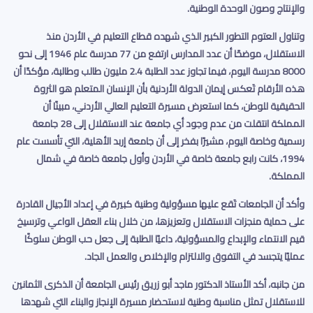
والإنتاج وصون الوحدة الوطنية
.
وتناول العتوم التطور الكبير الذي شهده قطاع التعليم في الأردن منذ
الاستقلال، موضحًا أن عدد المدارس ارتفع من 77 مدرسة عام 1946 إلى نحو
8000 مدرسة اليوم، فيما تجاوز عدد الطلبة 2.4 مليون طالب وطالبة، مؤكدًا أن
هذه الأرقام تَعكس إيمان الدولة الأردنية بأن الإنسان المتعلم هو الثروة
الحقيقية للوطن، كما استعرض مسيرة التعليم العالي الأردني، مبينًا أن
المملكة انتقلت من عدم وجود أي جامعة عند الاستقلال إلى 28 جامعة
رسمية وخاصة اليوم، مشيرًا بفخر إلى أن جامعة إربد الأهلية، التي تأسست عام
1994، كانت رابع جامعة خاصة في الأردن وأول جامعة خاصة في شمال
المملكة
.
وأكد أن الجامعات تَقع عليها مسؤولية وطنية كبيرة في إعداد الأجيال القادرة
على حماية منجزات الاستقلال وتعزيزها، من خلال بناء العقل الواعي وترسيخ
قيم الانتماء والإبداع والمسؤولية، داعيًا الطلبة إلى جعل حب الوطن سلوكًا
عمليًا يتجسد في التفوق والالتزام والإخلاص والعمل الجاد
.
من جانبه، أكد الأستاذ الدكتور ماجد أبو زريق رئيس الجامعة أن الذكرى الثمانين
للاستقلال تمثل مناسبة وطنية لاستحضار مسيرة الإنجاز والبناء التي شهدها