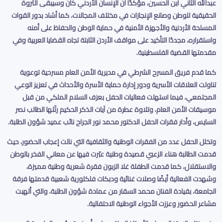
عبدالله الثاني ابن الحسين، مؤكدًا أن الإنسان الأردني كان وسيبقى الثروة
الحقيقية للوطن وصانع الإنجازات في مختلف المجالات، كما أشاد بدور القوات
المسلحة الأردنية والأجهزة الأمنية في حماية الوطن والحفاظ على أمنه
واستقراره، مجددًا التأكيد على مواقف الأردن الثابتة تجاه القضايا العربية وفي
مقدمتها القضية الفلسطينية
.
كما قدم فريق المسرح الشرطي في مديرية الأمن العام مسرحية توعوية
تناولت العلاقات الأسرية ودور إدارة حماية الأسرة والأحداث في تعزيز الوعي
المجتمعي، فيما استهلت فعاليات الحفل بعزف السلام الملكي من قبل
موسيقات الأمن العام، وتلاوة عطرة من آيات الذكر الحكيم رتّلها الطالب نصر
السايس، وأدار فقرات الحفل الدكتور محمد نور الجراح نائب عميد شؤون الطلبة
.
وتخلل الحفل عدد من الفقرات الوطنية والثقافية التي نالت إعجاب الحضور، حيث
قدمت الطالبة هناء الزعبي قصيدة وطنية عبّرت فيها عن معاني الفخر بالوطن
والاستقلال، كما قدمت الطفلة غلا الزبون فقرة شعرية وطنية مميزة،
وشهدت الفعالية أيضًا وصلات غنائية ودبكات فلكلورية شعبية قدمتها فرقة
الجامعة، بقيادة الفنان محمد السقار من عمادة شؤون الطلبة، والتي ألهبت
مشاعر الحضور وعززت الأجواء الوطنية الاحتفالية
.