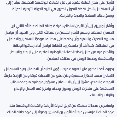
الأردن على مدى ثمانية عقود في ظل القيادة الهاشمية الحكيمة، مشيرًا إلى
أن الاستقلال شكل نقطة التحول الكبرى في تاريخ الدولة الأردنية الحديثة،
ورسخ دعائم السيادة والحرية والكرامة
.
وأشار أبو زريق إلى أن الأردن استطاع، بقيادة جلالة الملك عبدالله الثاني ابن
الحسين المعظم وسمو الأمير الحسين بن عبدالله الثاني ولي العهد، أن يواصل
مسيرة التحديث والتنمية وأن يحافظ على مكانته نموذجًا للاستقرار والاعتدال
في المنطقة. كما أكد أن جامعة إربد الأهلية تواصل أداء رسالتها الوطنية
والأكاديمية من خلال إعداد الكفاءات الوطنية القادرة على الإبداع والابتكار
والمنافسة وخدمة الوطن في مختلف الميادين
.
بدوره، أكد الدكتور فايز العتوم عميد شؤون الطلبة أن الاحتفال بعيد الاستقلال
الثمانين يجسد الاعتزاز بمسيرة وطن صنع من التحديات فرصًا ومن الإرادة طريقًا
للنهضة والتقدم، مشيرًا إلى أن الاستقلال مسؤولية وطنية متجددة تتطلب
المحافظة على منجزات الوطن وصون وحدته وتعزيز قيم العمل والإبداع
والولاء والانتماء
.
واستعرض محطات مضيئة من تاريخ الدولة الأردنية والقيادة الهاشمية منذ
عهد الملك المؤسس عبدالله الأول بن الحسين وصولًا إلى عهد جلالة الملك