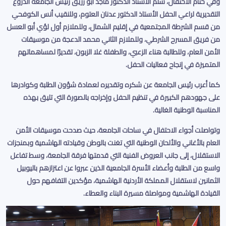
وفي ختام الاحتفال، سلم الأستاذ الدكتور ماجد أبو زريق رئيس الجامعة الدروع
التقديرية لراعي الحفل الأستاذ الدكتور عدنان العتوم، وللنقيب أنس الكوفحي
من قسم الشرطة المجتمعية في إقليم الشمال، وللملازم أول لؤي أبو العسل
من فريق المسرح الشرطي، وللملازم الثاني محمد الدعجة من موسيقات
الأمن العام، وللطالبة هناء الزعبي، والطفلة غلا الزبون، تقديرًا لمساهماتهم
المتميزة في إنجاح فعاليات الحفل
.
كما أعرب رئيس الجامعة عن شكره وتقديره لعمادة شؤون الطلبة وكوادرها
على جهودهم الكبيرة في تنظيم الحفل وإخراجه بالصورة التي تليق بهذه
المناسبة الوطنية الغالية
.
وتواصلت أجواء الاحتفال في ساحات الجامعة، حيث صدحت موسيقات الأمن
العام بالأغاني والألحان الوطنية التي تغنت بالوطن وقيادته الهاشمية وبمنجزات
الاستقلال، إلى جانب العروض الفنية التي قدمتها فرقة الجامعة، وسط تفاعل
واسع من الطلبة وأعضاء الأسرة الجامعية الذين عبروا عن اعتزازهم باليوبيل
الثمانين لاستقلال المملكة الأردنية الهاشمية، مؤكدين التفافهم حول
القيادة الهاشمية ومواصلة مسيرة البناء والعطاء
.