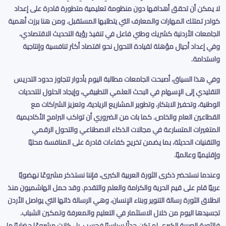
لا يمكن أن تحقق أهدافها دون منظومة تعليمية متطورة قادرة على إعداد
كوادر تمتلك المهارات والمعارف التي يتطلبها المستقبل. ومن هنا برزت أهمية
الجامعات الأردنية كشريك وطني فاعل في تنفيذ رؤية التحديث الاقتصادي،
وفي إعداد أجيال مؤهلة لقيادة التحول نحو اقتصاد أكثر تنافسية وإنتاجية
واستدامة
.
وفي هذا السياق، أصبحت الجامعات مطالبة اليوم بأدوار تتجاوز حدود التدريس
التقليدي إلى الإسهام في البحث العلمي التطبيقي، وإيجاد الحلول للتحديات
الوطنية، وتحفيز الابتكار، وتطوير المشاريع الريادية، وتعزيز الشراكات مع
القطاعين العام والخاص. كما بات من الضروري أن تواكب البرامج الأكاديمية
المتغيرات المتسارعة في مجالات الذكاء الاصطناعي والتحول الرقمي
والتقنيات الحديثة، بما يضمن تخريج كفاءات قادرة على المنافسة محليًا
وإقليميًا وعالميًا
.
وعندما نستحضر ذكرى الثورة العربية الكبرى، فإننا نستذكر مشروعًا نهضويًا
عربيًا قام على قيم الحرية والكرامة والعلم والتقدم. وقد حمل الهاشميون منذ
انطلاق الثورة رسالة التنوير وبناء الإنسان، وهي الرسالة ذاتها التي يواصل الأردن
تجسيدها اليوم من خلال الاستثمار في التعليم والمعرفة وتمكين الشباب.
فالثورة العربية الكبرى لم تكن حدثًا سياسيًا فحسب، بل كانت مشروعًا حضاريًا ما