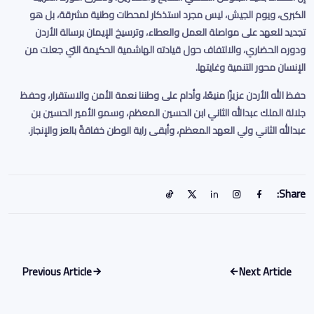
الكبرى، ويوم الجيش، ليس مجرد استذكار لمحطات وطنية مشرقة، بل هو
تجديد للعهد على مواصلة العمل والعطاء، وترسيخ الإيمان برسالة الأردن
ودوره الحضاري، والالتفاف حول قيادته الهاشمية الحكيمة التي جعلت من
الإنسان محور التنمية وغايتها
.
حفظ الله الأردن عزيزًا منيعًا، وأدام على وطننا نعمة الأمن والاستقرار، وحفظ
جلالة الملك عبدالله الثاني ابن الحسين المعظم، وسمو الأمير الحسين بن
عبدالله الثاني ولي العهد المعظم، وأبقى راية الوطن خفاقةً بالعز والإنجاز
.
Share:
Previous Article
Next Article