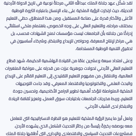
لقد شكّل عهد جلالة الملك عبدالله الثاني مرحلةً نوعية في تاريخ الدولة الأردنية
الحديثة، حيث ارتكزت الرؤية الملكية على بناء الإنسان باعتباره الثروة الوطنية
الأغلى والأكثر قدرة على صناعة المستقبل. ومن هذا المنطلق، حظي التعليم
بمختلف مراحله، والتعليم العالي على وجه الخصوص، باهتمام ملكي استثنائي،
إدراكًا من جلالته بأن الجامعات ليست مؤسسات تمنح الشهادات فحسب، بل
هي مراكز لإنتاج المعرفة، وحواضن للإبداع والابتكار، وشركاء أساسيون في
تحقيق التنمية الوطنية المستدامة
.
وعلى امتداد سبعة وعشرين عامًا من القيادة الهاشمية الحكيمة، شهد قطاع
التعليم العالي الأردني تحولات جوهرية عززت من قدرته على مواكبة المتغيرات
العالمية، والانتقال من مفهوم التعليم التقليدي إلى التعليم القائم على الإبداع
والبحث العلمي والتكنولوجيا والاقتصاد المعرفي. وقد جاءت التوجيهات
الملكية المتواصلة لتؤكد أهمية تطوير البرامج الأكاديمية، وتحسين جودة
التعليم، وربط مخرجات الجامعات باحتياجات سوق العمل، وتعزيز ثقافة الريادة
والابتكار لدى الشباب الأردني
.
ولعل أبرز ما يميز الرؤية الملكية للتعليم هو النظرة الاستراتيجية التي تتعامل
معه بوصفه ركيزةً رئيسةً من ركائز التحديث الشامل الذي يشهده الأردن.
فمشروعات التحديث السياسي والاقتصادي والإداري التي أطلقها جلالة الملك