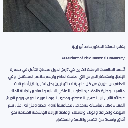
بقلم: الأستاذ الدكتور ماجد أبو زريق
President of Irbid National University
تُجسد المناسبات الوطنية الكبرى في تاريخ الدول محطاتٍ للتأمل في مسيرة
الإنجاز، واستحضار الدروس التي صنعت الحاضر وترسم ملامح المستقبل، وفي
العاشر من حزيران من كل عام، يقف الأردنيون بكل فخر واعتزاز أمام ثلاث
مناسبات وطنية خالدة؛ عيد الجلوس الملكي السابع والعشرين لجلالة الملك
عبدالله الثاني ابن الحسين المعظم، وذكرى الثورة العربية الكبرى، ويوم الجيش
العربي، وهي مناسبات تتوحد في مضامينها لتروي قصة وطنٍ بُني على قيم
النهضة والكرامة والولاء والانتماء، وقادته الإرادة الهاشمية الحكيمة نحو
آفاق واسعة من التقدم والتنمية والاستقرار
.