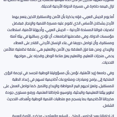
تزال قيمه حاضرة في مسيرة الدولة الأردنية الحديثة
.
أما يوم الجيش العربي، فإنه يذكرنا بأن الأمن والاستقرار اللذين ينعم بهما
الأردن يشكلان الأساس الذي تقوم عليه مسيرة التنمية والإنجاز. فبفضل
تضحيات قواتنا المسلحة الأردنية – الجيش العربي، وأجهزتنا الأمنية، استطاعت
مؤسسات الدولة، وفي مقدمتها الجامعات، أن تؤدي رسالتها في بيئة آمنة
ومستقرة، وأن تواصل دورها في بناء الإنسان الأردني القادر على العطاء
والإبداع. ومن هنا فإن العلاقة بين الأمن والتعليم هي علاقة تكاملية؛ فالأمن
يحمي منجزات التعليم، والتعليم يعزز مناعة الوطن وقدرته على مواجهة
التحديات
.
وفي جامعة إربد الأهلية، نؤمن بأن مسؤوليتنا الوطنية تتجسد في ترجمة الرؤى
الملكية إلى برامج ومبادرات ومشروعات أكاديمية تسهم في إعداد الطلبة
للمستقبل، وتعزز لديهم قيم المواطنة والإبداع والتميز. كما نواصل العمل على
تطوير بيئتنا التعليمية والبحثية، وتوسيع شراكاتنا العلمية، ورفع مستوى جودة
مخرجاتنا الأكاديمية بما ينسجم مع متطلبات التنمية الوطنية وأهداف التحديث
الشامل
.
إن احتفالنا بعيد الجلوس الملكي السابع والعشرين، وذكرى الثورة العربية