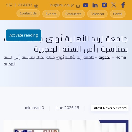
962-2-7056682
inu@inu.edu.jo
Contact Us
Events
Graduates
Calendar
Portal
Activate reading
جامعة إربد الأهلية تُهنئ جلالة الملك
بمناسبة رأس السنة الهجرية
Home
»
المدونة
»
جامعة إربد الأهلية تُهنئ جلالة الملك بمناسبة رأس السنة
الهجرية
0 min read
15 June 2026
Latest News & Events