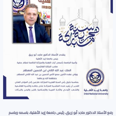
رفع الأستاذ الدكتور ماجد أبو زريق، رئيس جامعة إربد الأهلية، باسمه وباسم