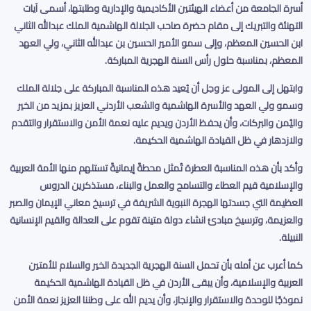
أسرة الجامعة من أعضاء الهيئتين الأكاديمية والإدارية وطلبتها، أسمى آيات
التهنئة والتبريك إلى مقام حضرة صاحب الجلالة الهاشمية الملك عبدالله الثاني
ابن الحسين المعظم، وإلى سمو الأمير الحسين بن عبدالله الثاني، ولي العهد
المعظم، بمناسبة حلول رأس السنة الهجرية المباركة
.
وابتهل إلى المولى عز وجل أن يُعيد هذه المناسبة المباركة على جلالة الملك
وسمو ولي العهد والأسرة الهاشمية والشعب الأردني العزيز بمزيد من الخير
واليُمن والبركات، وأن يحفظ الأردن ويديم عليه نعمة الأمن والاستقرار والتقدم
والازدهار في ظل القيادة الهاشمية الحكيمة
.
وأكد بأن هذه المناسبة العطرة تُمثل محطةً إيمانيةً تستلهم منها الأمة العربية
والإسلامية قيم العطاء والتسامح والعمل والبناء، مستذكرين الدروس
العظيمة التي جسدتها الهجرة النبوية الشريفة في ترسيخ معاني الإيمان والصبر
والعزيمة، وترسيخ مبادئ انشاء دولة متينة تقوم على العدالة والقيم الإنسانية
النبيلة.
كما أعرب عن أمله بأن تحمل السنة الهجرية الجديدة الخير والسلام للأمتين
العربية والإسلامية، وأن يبقى الأردن في ظل القيادة الهاشمية الحكيمة
نموذجًا للوحدة والاستقرار والإنجاز، وأن يديم الله على وطننا العزيز نعمة الأمن