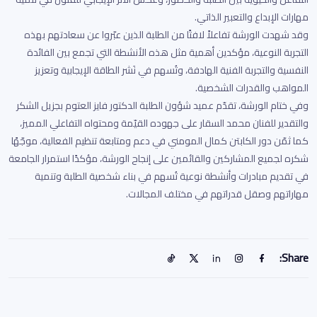
مهارات الإبداع والتعبير الذاتي.
وقد شهدت الورشة تفاعلاً لافتًا من الطلبة الذين عبّروا عن سعادتهم بهذه
التجربة النوعية، مؤكدين أهمية مثل هذه الأنشطة التي تجمع بين الفائدة
النفسية والتجربة الفنية الهادفة، وتُسهم في نَشر الطاقة الإيجابية وتعزيز
المواهب والقدرات الشخصية.
وفي ختام الورشة، تقدّم عميد شؤون الطلبة الدكتور فايز العتوم بجزيل الشكر
والتقدير للفنان محمد السقار على جهوده القيّمة ومحتواه التفاعلي المميز،
كما ثمّن دور الكابتن كمال المومني في دعم ومتابعة تنظيم الفعالية، موجّهًا
شكره لجميع المشاركين والقائمين على إنجاح الورشة، مؤكدًا استمرار الجامعة
في تقديم مبادرات وأنشطة نوعية تُسهم في بناء شخصية الطلبة وتنمية
مهاراتهم وصقل قدراتهم في مختلف المجالات.
Share: