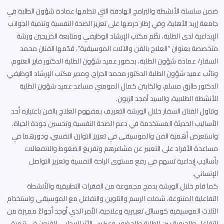
ضمن سلسلة الأنشطة والبرامج الهادفة التي تنظمها عمادة شؤون الطلبة في
جامعة إربد الأهلية، وفي إطار حرصها على تعزيز الصحة النفسية وتنمية الجوانب
الإبداعية لدى الطلبة، نظّم مكتب الإرشاد الوظيفي ومتابعة الخريجين ورشة
متخصصة بعنوان “العلاج بالفن والآلات الموسيقية”، قدّمها الفنان محمد
السقار/ عمادة شؤون الطلبة، بحضور عميد شؤون الطلبة الدكتور فايز العتوم،
ونائب عميد شؤون الطلبة الدكتور محمد الجراح، ومدير مكتب الإرشاد الوظيفي
الدكتور طارق مسلم، والكابتن كمال المومني مساعد عميد شؤون الطلبة
للأنشطة الطلابية، والسيد أمجد الزبون.
وتناول الفنان السقار خلال الورشة التعريف بمفهوم العلاج بالفن باعتباره أحد
الأساليب الحديثة المستخدمة في دعم الصحة النفسية وتحسين جودة الحياة،
واستعرض أهمية الفن والموسيقى في تعزيز التوازن النفسي، ودورهما في
مساعدة الأفراد على التعبير عن مشاعرهم وتفريغ الضغوط والانفعالات
بأساليب إبداعية تسهم في رفع مستوى الراحة النفسية وتعزيز التواصل
الإنساني.
كما قام خلال الورشة بدمج مجموعة من الفقرات التطبيقية والأنشطة
التفاعلية المتنوعة، شملت الرسم والتلوين والتفاعل مع الموسيقى واستخدام
الآلات الموسيقية كوسائل تعبيرية وعلاجية، الأمر الذي أوجد أجواءً مميزة من
التفاعل والحيوية بين الطلبة والحضور، وعكس الأثر الإيجابي للفنون في تنمية