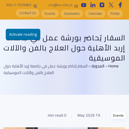
962-2-7056682
inu@inu.edu.jo
Contact Us
Events
Graduates
Calendar
Portal
Activate reading
السقار يُحاضر بورشة عمل في جامعة
إربد الأهلية حول العلاج بالفن والآلات
الموسيقية
Home
»
المدونة
»
السقار يُحاضر بورشة عمل في جامعة إربد الأهلية حول
العلاج بالفن والآلات الموسيقية
0 min read
19 May 2026
Events