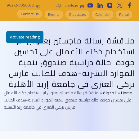
962-2-7056682
inu@inu.edu.jo
Contact Us
Events
Graduates
Calendar
Portal
Activate reading
مناقشة رسالة ماجستير بعنوان اثر
استخدام ذكاء الأعمال على تحسين
جودة :حالة دراسية صندوق تنمية
الموارد البشرية-هدف للطالب فارس
تركي العنزي في جامعة إربد الأهلية
Home
»
المدونة
»
مناقشة رسالة ماجستير بعنوان اثر استخدام ذكاء الأعمال
على تحسين جودة :حالة دراسية صندوق تنمية الموارد البشرية-هدف للطالب
فارس تركي العنزي في جامعة إربد الأهلية