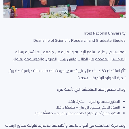
Irbid National University
Deanship of Scientific Research and Graduate Studies
نوقشت في كلية العلوم الإدارية والمالية في جامعة إربد الأهلية رسالة
الماجستير المقدمة من الطالب فارس تركي العنزي، والموسومة بعنوان:
“أثر استخدام ذكاء الأعمال على تحسين جودة الخدمات: حالة دراسية صندوق
تنمية الموارد البشرية – هدف”
وذلك بحضور لجنة المناقشة التي تألفت من:
الدكتور محمد نور الجراح – مشرفًا رئيسًا.
الأستاذ الدكتور محمود الروسان – مناقشًا داخليًا.
الدكتور مفلح أمين الجراح / جامعة عمان العربية – مناقشًا خارجيًا.
وقد جرت المناقشة في أجواء علمية وأكاديمية متميزة، تناولت محاور الرسالة