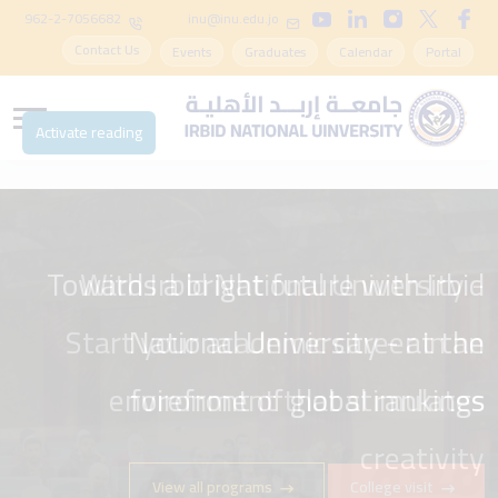
962-2-7056682
inu@inu.edu.jo
Contact Us
Events
Graduates
Calendar
Portal
Activate reading
Towards a bright future with Irbid
With Irbid National University -
Start your academic career in an
National University - at the
environment that stimulates
forefront of global rankings
creativity
View all programs
College visit