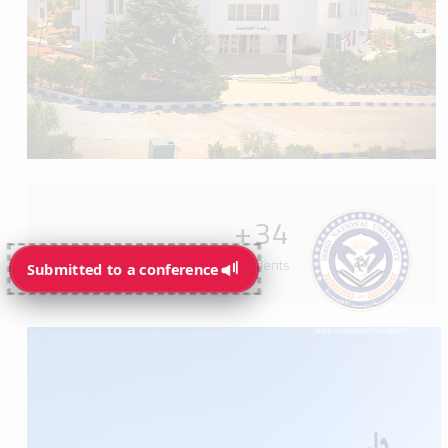
+
34
Programs available for students
Submitted to a conference
Submitted to a conference