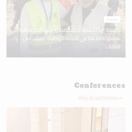
Events
جامعة إربد الأهلية تُجسّد مسؤوليتها المجتمعية
بمشاركة فاعلة في الحملة الوطنية “صيف آمن
للغابات”
Conferences
View all conferences