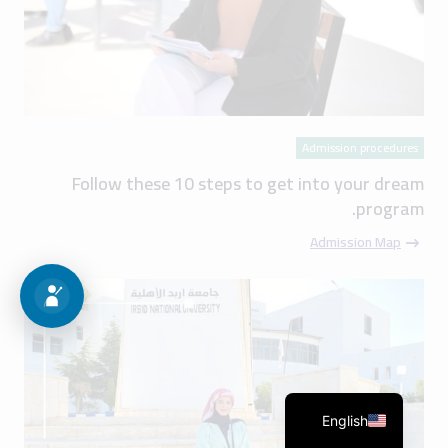
Admission procedures
Follow these 10 steps to get into your dream
program.
Admission Map
English