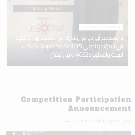
Events and Conferences
د. معتصم أبو دواس يُشارك عن جامعة إربد الأهلية
في المؤتمر الدولي 15 للمنظمة العربية لشبكات
البحث والتعليم e-AGE25 في عمّان
Competition Participation
Announcement
عرض جميع مشاركة مسابقات