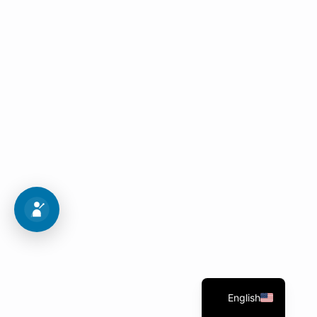
Admission procedures
Follow these 10 steps to get into your dream
program.
Admission Map
English