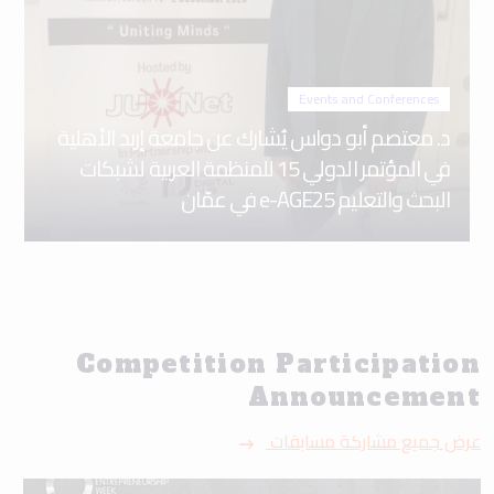
Events and Conferences
د. معتصم أبو دواس يُشارك عن جامعة إربد الأهلية
في المؤتمر الدولي 15 للمنظمة العربية لشبكات
البحث والتعليم e-AGE25 في عمّان
Competition Participation
Announcement
عرض جميع مشاركة مسابقات