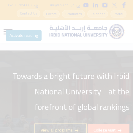
962-2-7056682
inu@inu.edu.jo
Contact Us
Events
Graduates
Calendar
Portal
Activate reading
Towards a bright future with Irbid
National University - at the
forefront of global rankings
View all programs
College visit