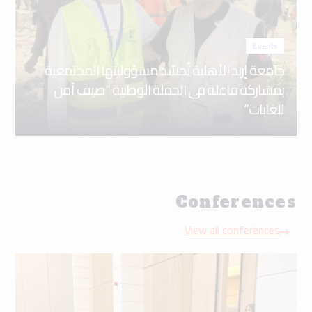
Events
جامعة إربد الأهلية تُجسّد مسؤوليتها المجتمعية
بمشاركة فاعلة في الحملة الوطنية “صيف آمن
للغابات”
Conferences
View all conferences