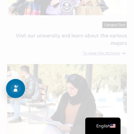
Campus Tour
Visit our university and learn about the various
majors.
To view the pictures
English