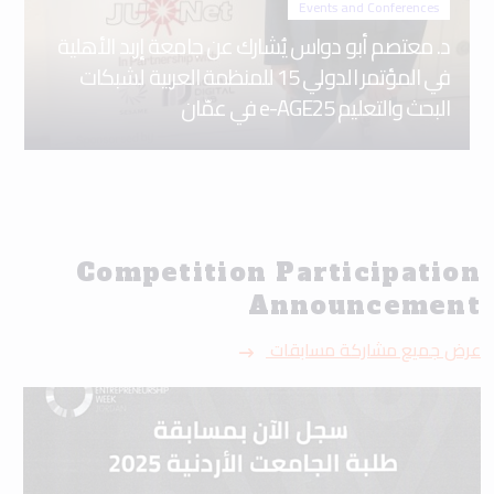
Events and Conferences
د. معتصم أبو دواس يُشارك عن جامعة إربد الأهلية
في المؤتمر الدولي 15 للمنظمة العربية لشبكات
البحث والتعليم e-AGE25 في عمّان
Competition Participation
Announcement
عرض جميع مشاركة مسابقات