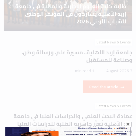
طلبة كلية العلوم الإدارية والمالية في جامعة
إربد الأهلية يشاركون في المؤتمر الوطني
للشباب الأردني 2026
Latest News & Events
جامعة إربد الأهلية.. مسيرة علم، ورسالة وطن،
وصناعة للمستقبل
1 min read
3 August 2026
Read the article
Latest News & Events
عمادة البحث العلمي والدراسات العليا في جامعة
إربد الأهلية تُعزّز جاهزية الطلبة للدراسات العليا
بورشة تعريفية حول اختباري IELTS وTOEFL