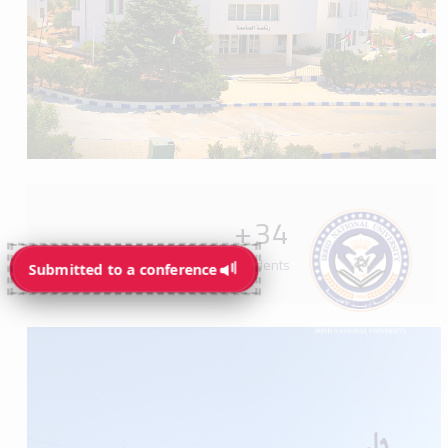
+
34
Programs available for students
Submitted to a conference
Submitted to a conference