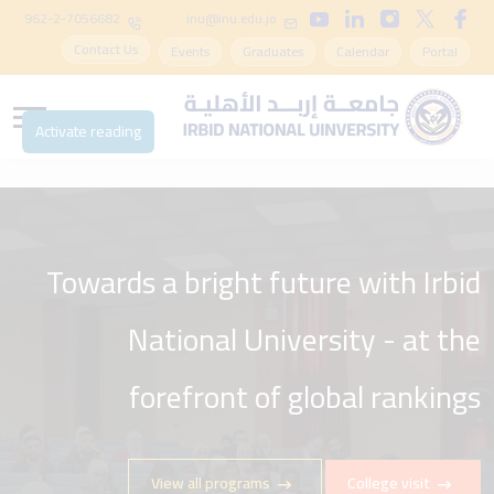
962-2-7056682
inu@inu.edu.jo
Contact Us
Events
Graduates
Calendar
Portal
Activate reading
Towards a bright future with Irbid
National University - at the
forefront of global rankings
View all programs
College visit