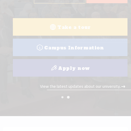
View all programs
College visit
Take a tour
View the latest updates about our university.
Campus Information
Apply now
View the latest updates about our university.