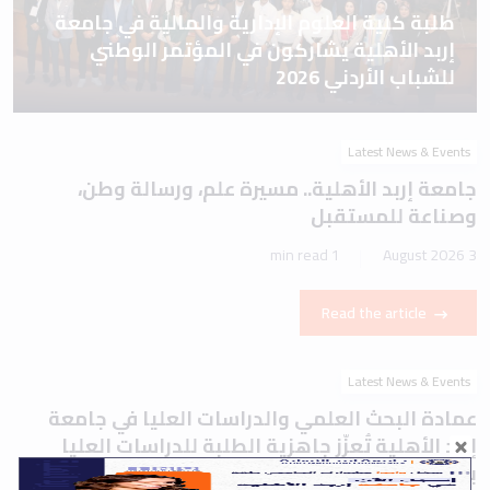
طلبة كلية العلوم الإدارية والمالية في جامعة
إربد الأهلية يشاركون في المؤتمر الوطني
للشباب الأردني 2026
Latest News & Events
جامعة إربد الأهلية.. مسيرة علم، ورسالة وطن،
وصناعة للمستقبل
1 min read
3 August 2026
Read the article
Latest News & Events
عمادة البحث العلمي والدراسات العليا في جامعة
إربد الأهلية تُعزّز جاهزية الطلبة للدراسات العليا
بورشة تعريفية حول اختباري IELTS وTOEFL