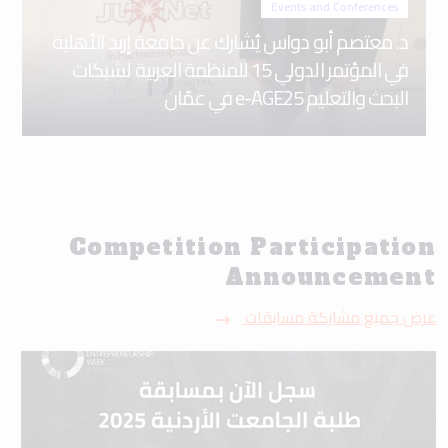
Events and Conferences
د. معتصم أبو دواس يُشارك عن جامعة إربد الأهلية
في المؤتمر الدولي 15 للمنظمة العربية لشبكات
البحث والتعليم e-AGE25 في عمّان
Competition Participation
Announcement
عرض جميع مشاركة مسابقات