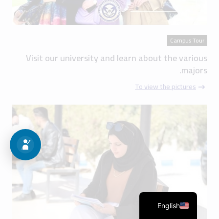
Campus Tour
Visit our university and learn about the various
majors.
To view the pictures
English