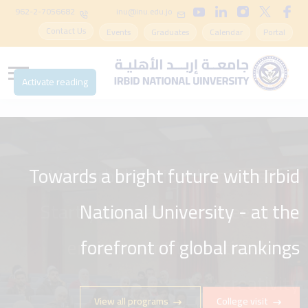
962-2-7056682
inu@inu.edu.jo
Contact Us
Events
Graduates
Calendar
Portal
Activate reading
Towards a bright future with Irbid
With Irbid National University -
Start your academic career in an
National University - at the
environment that stimulates
forefront of global rankings
creativity
View all programs
College visit