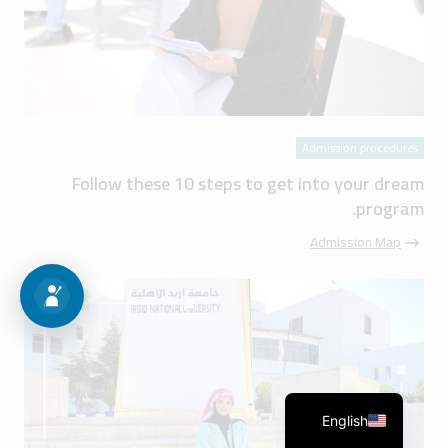
Admission procedures
Follow these 10 steps to get into your dream
program.
Admission Map
English