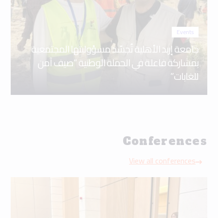
Events
جامعة إربد الأهلية تُجسّد مسؤوليتها المجتمعية
بمشاركة فاعلة في الحملة الوطنية “صيف آمن
للغابات”
Conferences
View all conferences