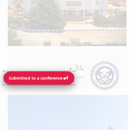
+
34
Programs available for students
Submitted to a conference
Submitted to a conference