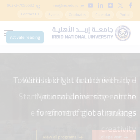
962-2-7056682
inu@inu.edu.jo
Contact Us
Events
Graduates
Calendar
Portal
Activate reading
Towards a bright future with Irbid
With Irbid National University -
Start your academic career in an
National University - at the
environment that stimulates
forefront of global rankings
creativity
View all programs
College visit