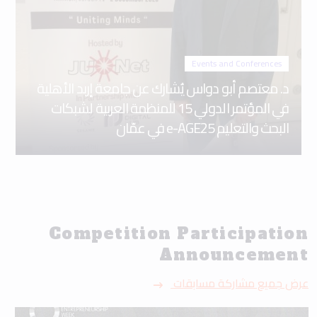
Events and Conferences
د. معتصم أبو دواس يُشارك عن جامعة إربد الأهلية
في المؤتمر الدولي 15 للمنظمة العربية لشبكات
البحث والتعليم e-AGE25 في عمّان
Competition Participation
Announcement
عرض جميع مشاركة مسابقات