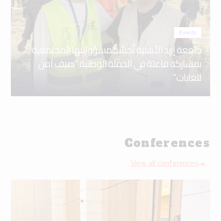
Events
جامعة إربد الأهلية تُجسّد مسؤوليتها المجتمعية
بمشاركة فاعلة في الحملة الوطنية “صيف آمن
للغابات”
Conferences
View all conferences