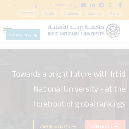
962-2-7056682
inu@inu.edu.jo
Contact Us
Events
Graduates
Calendar
Portal
Activate reading
Towards a bright future with Irbid
National University - at the
forefront of global rankings
View all programs
College visit