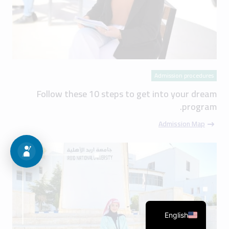
Admission procedures
Follow these 10 steps to get into your dream
program.
Admission Map
English