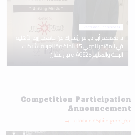
Events and Conferences
د. معتصم أبو دواس يُشارك عن جامعة إربد الأهلية
في المؤتمر الدولي 15 للمنظمة العربية لشبكات
البحث والتعليم e-AGE25 في عمّان
Competition Participation
Announcement
عرض جميع مشاركة مسابقات