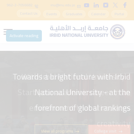
962-2-7056682
inu@inu.edu.jo
Contact Us
Events
Graduates
Calendar
Portal
Activate reading
Towards a bright future with Irbid
National University - at the
forefront of global rankings
View all programs
College visit