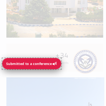
+
34
Programs available for students
Submitted to a conference
Submitted to a conference