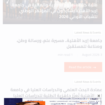
طلبة كلية العلوم الإدارية والمالية في جامعة
إربد الأهلية يشاركون في المؤتمر الوطني
للشباب الأردني 2026
Latest News & Events
جامعة إربد الأهلية.. مسيرة علم، ورسالة وطن،
وصناعة للمستقبل
1 min read
3 August 2026
Read the article
Latest News & Events
عمادة البحث العلمي والدراسات العليا في جامعة
إربد الأهلية تُعزّز جاهزية الطلبة للدراسات العليا
بورشة تعريفية حول اختباري IELTS وTOEFL