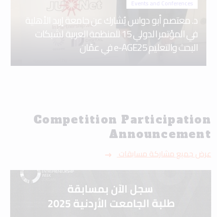
Events and Conferences
د. معتصم أبو دواس يُشارك عن جامعة إربد الأهلية
في المؤتمر الدولي 15 للمنظمة العربية لشبكات
البحث والتعليم e-AGE25 في عمّان
Competition Participation
Announcement
عرض جميع مشاركة مسابقات