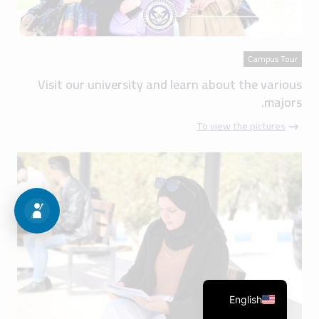
Campus Tour
Visit our university and learn about the various
majors.
To view the pictures
English