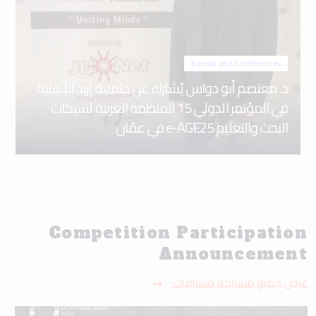
Events and Conferences
د. معتصم أبو دواس يُشارك عن جامعة إربد الأهلية
في المؤتمر الدولي 15 للمنظمة العربية لشبكات
البحث والتعليم e-AGE25 في عمّان
Competition Participation
Announcement
عرض جميع مشاركة مسابقات