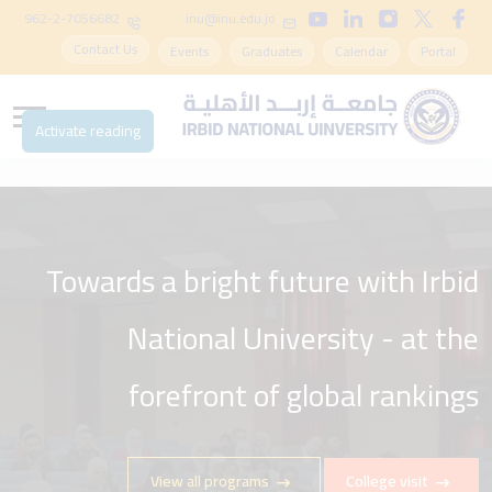
962-2-7056682
inu@inu.edu.jo
Contact Us
Events
Graduates
Calendar
Portal
Activate reading
Towards a bright future with Irbid
National University - at the
forefront of global rankings
View all programs
College visit