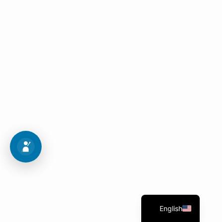
Admission procedures
Follow these 10 steps to get into your dream
program.
Admission Map
English