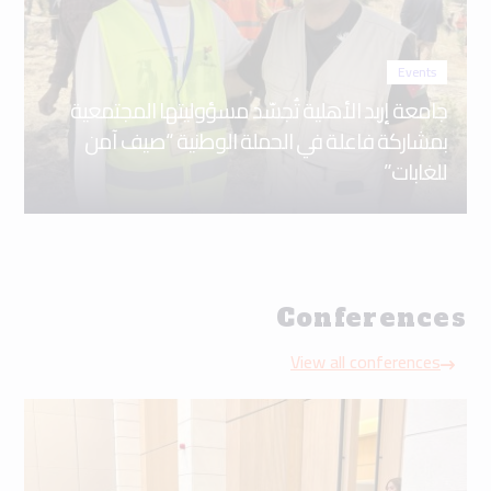
Events
جامعة إربد الأهلية تُجسّد مسؤوليتها المجتمعية
بمشاركة فاعلة في الحملة الوطنية “صيف آمن
للغابات”
Conferences
View all conferences