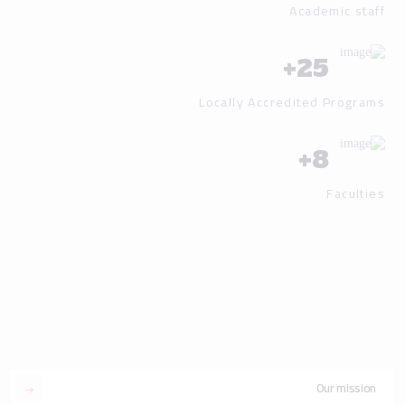
+
8
Faculties
Our mission
Our vision
Our history
Our leadership