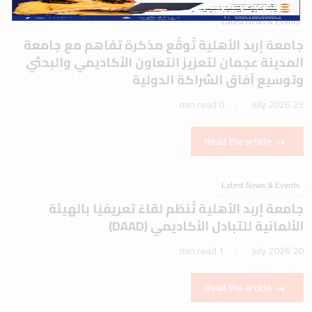
Read the article
Latest News & Events
جامعة إربد الأهلية تُنظم لقاءً تعريفيًا بالهيئة
الألمانية للتبادل الأكاديمي (DAAD)
1 min read
20 July 2026
Read the article
Help create an unlimited future for university
students.
Participate now