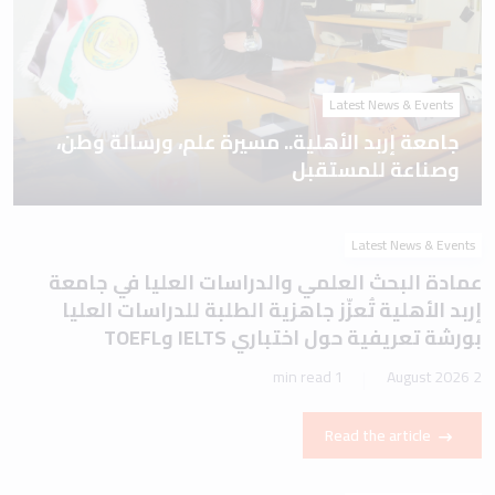
Latest News & Events
عمادة البحث العلمي والدراسات العليا في جامعة
إربد الأهلية تُعزّز جاهزية الطلبة للدراسات العليا
بورشة تعريفية حول اختباري IELTS وTOEFL
1 min read
2 August 2026
Read the article
Latest News & Events
الدكتور أحمد العتوم يَرعى حَفل تَخريج الدفعة الثانية
من الفوج التاسع والعشرين في جامعة إربد الأهلية
وسَط أجواء احتفالية مُميزة
0 min read
2 August 2026