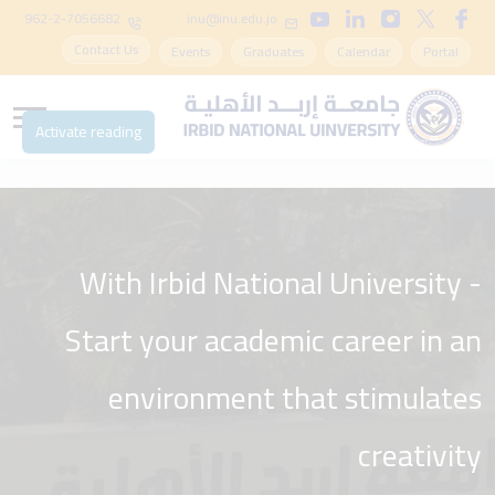
962-2-7056682
inu@inu.edu.jo
Contact Us
Events
Graduates
Calendar
Portal
Activate reading
With Irbid National University -
Start your academic career in an
environment that stimulates
creativity