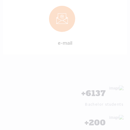
+
6137
Bachelor students
+
200
Academic staff
+
25
Locally Accredited Programs