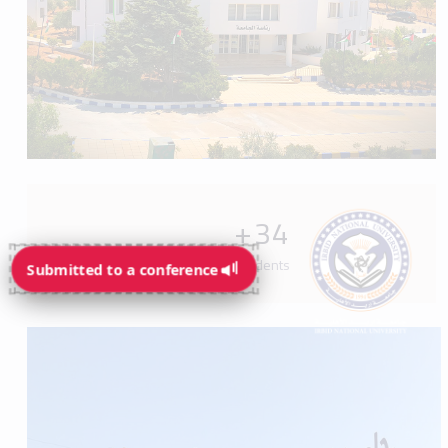
+
34
Programs available for students
Submitted to a conference
Submitted to a conference