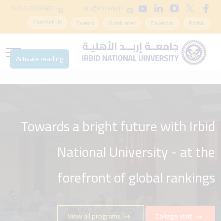
962-2-7056682
inu@inu.edu.jo
Contact Us
Events
Graduates
Calendar
Portal
Activate reading
Towards a bright future with Irbid
National University - at the
forefront of global rankings
View all programs
College visit