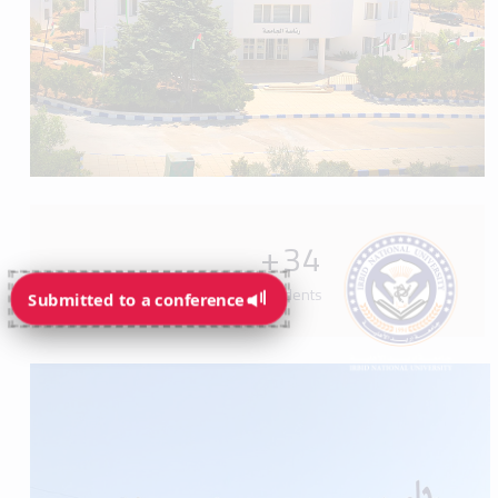
+
34
Programs available for students
Submitted to a conference
Submitted to a conference