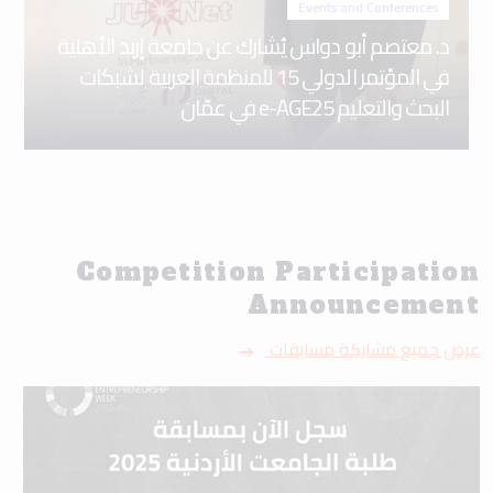
Events and Conferences
د. معتصم أبو دواس يُشارك عن جامعة إربد الأهلية
في المؤتمر الدولي 15 للمنظمة العربية لشبكات
البحث والتعليم e-AGE25 في عمّان
Competition Participation
Announcement
عرض جميع مشاركة مسابقات