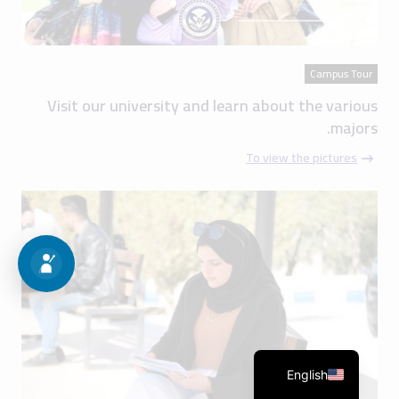
Campus Tour
Visit our university and learn about the various
majors.
To view the pictures
English