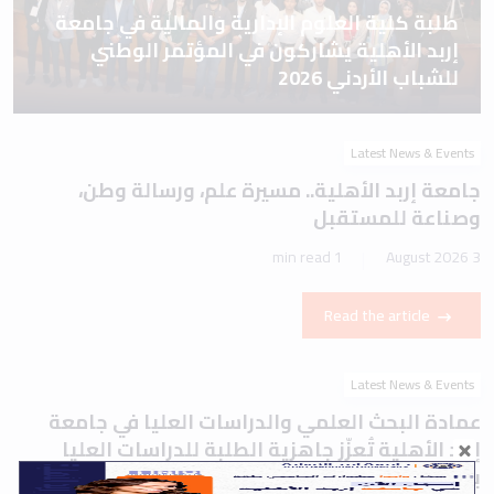
طلبة كلية العلوم الإدارية والمالية في جامعة
إربد الأهلية يشاركون في المؤتمر الوطني
للشباب الأردني 2026
Latest News & Events
جامعة إربد الأهلية.. مسيرة علم، ورسالة وطن،
وصناعة للمستقبل
1 min read
3 August 2026
Read the article
Latest News & Events
عمادة البحث العلمي والدراسات العليا في جامعة
إربد الأهلية تُعزّز جاهزية الطلبة للدراسات العليا
بورشة تعريفية حول اختباري IELTS وTOEFL