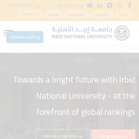
962-2-7056682
inu@inu.edu.jo
Contact Us
Events
Graduates
Calendar
Portal
Activate reading
Towards a bright future with Irbid
National University - at the
forefront of global rankings
View all programs
College visit