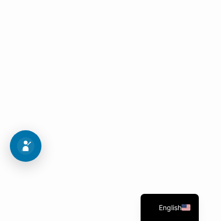
Campus Tour
Visit our university and learn about the various
majors.
To view the pictures
English