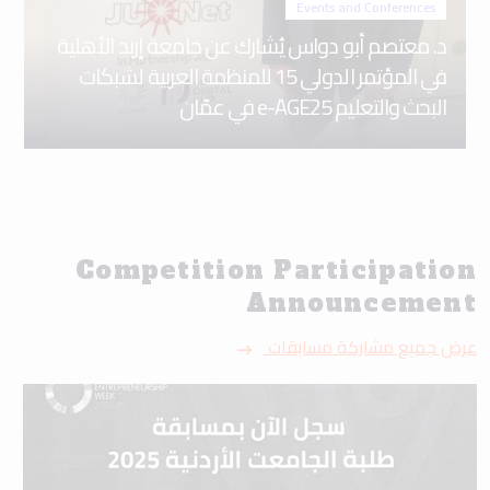
Events and Conferences
د. معتصم أبو دواس يُشارك عن جامعة إربد الأهلية
في المؤتمر الدولي 15 للمنظمة العربية لشبكات
البحث والتعليم e-AGE25 في عمّان
Competition Participation
Announcement
عرض جميع مشاركة مسابقات