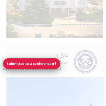
+
34
Programs available for students
Submitted to a conference
Submitted to a conference