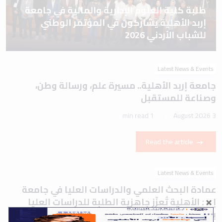
طلبة كلية العلوم الإدارية والمالية في جامعة
إربد الأهلية يشاركون في المؤتمر الوطني
للشباب الأردني 2026
Latest News & Events
جامعة إربد الأهلية.. مسيرة علم، ورسالة وطن،
وصناعة للمستقبل
1 min read
3 August 2026
Read the article
Latest News & Events
عمادة البحث العلمي والدراسات العليا في جامعة
إربد الأهلية تُعزّز جاهزية الطلبة للدراسات العليا
بورشة تعريفية حول اختباري IELTS وTOEFL