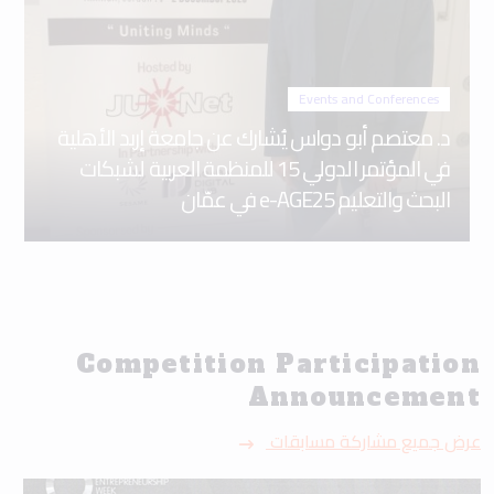
Events and Conferences
د. معتصم أبو دواس يُشارك عن جامعة إربد الأهلية
في المؤتمر الدولي 15 للمنظمة العربية لشبكات
البحث والتعليم e-AGE25 في عمّان
Competition Participation
Announcement
عرض جميع مشاركة مسابقات