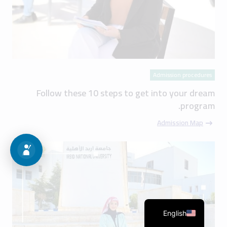
Admission procedures
Follow these 10 steps to get into your dream
program.
Admission Map
English