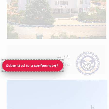
+
34
Programs available for students
Submitted to a conference
Submitted to a conference