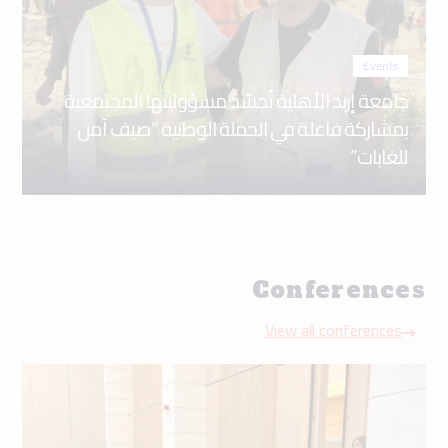
Events
جامعة إربد الأهلية تُجسّد مسؤوليتها المجتمعية
بمشاركة فاعلة في الحملة الوطنية “صيف آمن
للغابات”
Conferences
View all conferences