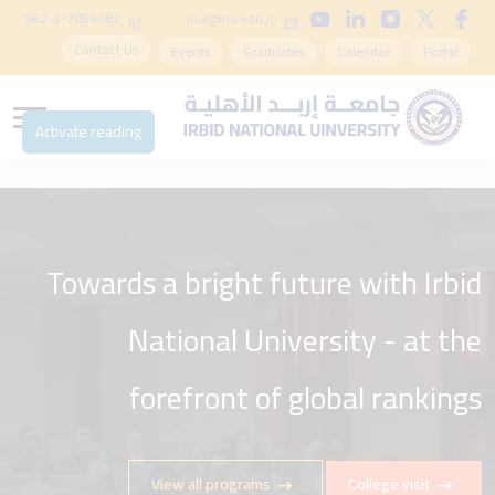
962-2-7056682
inu@inu.edu.jo
Contact Us
Events
Graduates
Calendar
Portal
Activate reading
Towards a bright future with Irbid
National University - at the
forefront of global rankings
View all programs
College visit