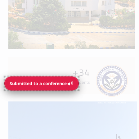
+
34
Programs available for students
Submitted to a conference
Submitted to a conference