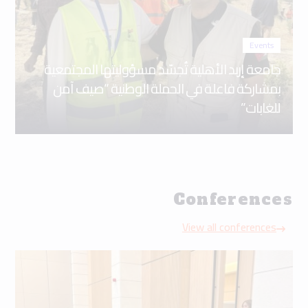
Events
جامعة إربد الأهلية تُجسّد مسؤوليتها المجتمعية
بمشاركة فاعلة في الحملة الوطنية “صيف آمن
للغابات”
Conferences
View all conferences