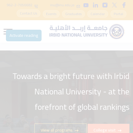
962-2-7056682
inu@inu.edu.jo
Contact Us
Events
Graduates
Calendar
Portal
Activate reading
Towards a bright future with Irbid
National University - at the
forefront of global rankings
View all programs
College visit