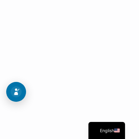
Admission procedures
Follow these 10 steps to get into your dream
program.
Admission Map
English