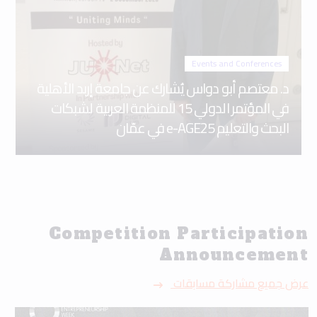
Events and Conferences
د. معتصم أبو دواس يُشارك عن جامعة إربد الأهلية
في المؤتمر الدولي 15 للمنظمة العربية لشبكات
البحث والتعليم e-AGE25 في عمّان
Competition Participation
Announcement
عرض جميع مشاركة مسابقات