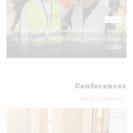
Events
جامعة إربد الأهلية تُجسّد مسؤوليتها المجتمعية
بمشاركة فاعلة في الحملة الوطنية “صيف آمن
للغابات”
Conferences
View all conferences