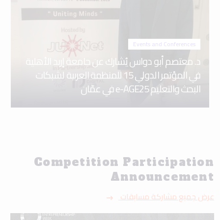
Events and Conferences
د. معتصم أبو دواس يُشارك عن جامعة إربد الأهلية
في المؤتمر الدولي 15 للمنظمة العربية لشبكات
البحث والتعليم e-AGE25 في عمّان
Competition Participation
Announcement
عرض جميع مشاركة مسابقات