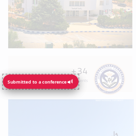
+
34
Programs available for students
Submitted to a conference
Submitted to a conference