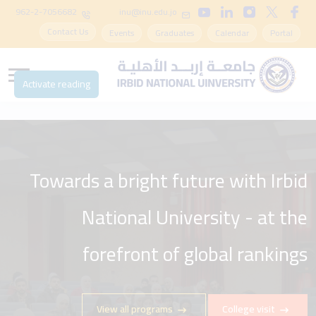
962-2-7056682
inu@inu.edu.jo
Contact Us
Events
Graduates
Calendar
Portal
Activate reading
Towards a bright future with Irbid
National University - at the
forefront of global rankings
View all programs
College visit