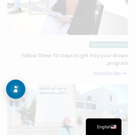
Admission procedures
Follow these 10 steps to get into your dream
program.
Admission Map
English