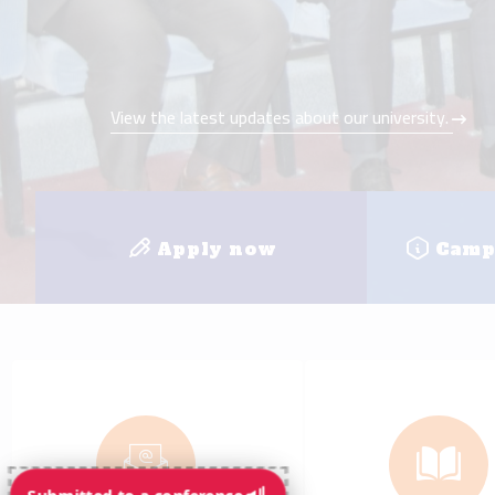
e-mail
E-learnin
+
8
Faculties
Loc