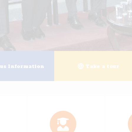
g
University enrollment
Ele
+
25
+
200
ally Accredited Programs
Academi