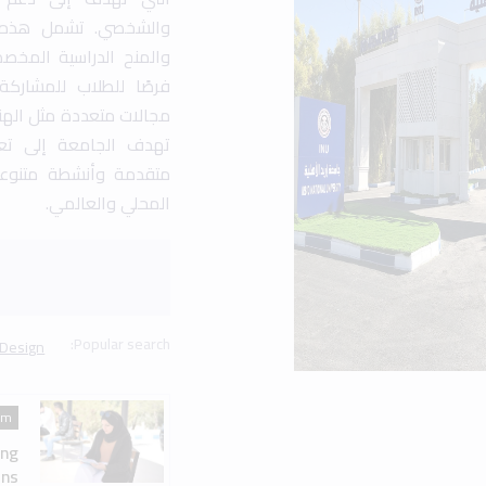
am
ing
ns