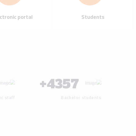
Our mission
Our vision
Our history