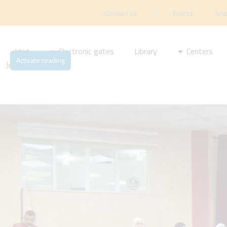
Contact Us
Events
Gra
Irbid
Electronic gates
Library
Centers
Activate reading
Journal