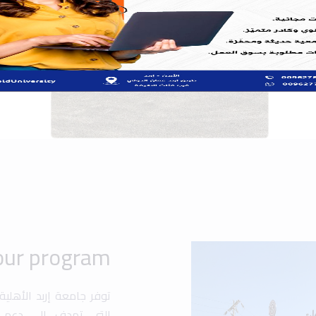
توفر جامعة إربد الأهلي
التي تهدف إلى دعم ت
والشخصي. تشمل هذه ال،
والمنح الدراسية المخص
فرصًا للطلاب للمشارك
مجالات متعددة مثل الهن.
تهدف الجامعة إلى تعزي
متقدمة وأنشطة متنوع
المحلي والعالمي.
Popular search:
 Design