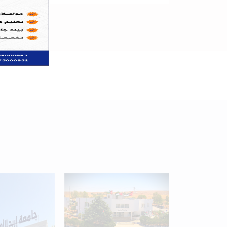
+
34
Programs available
for students