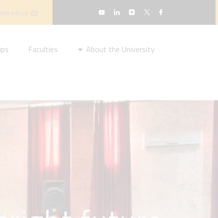
inu.edu.jo
ips
Faculties
About the University