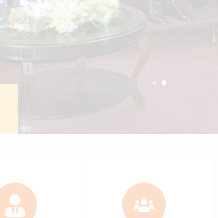
ctronic portal
Students
+
6137
c staff
Bachelor students