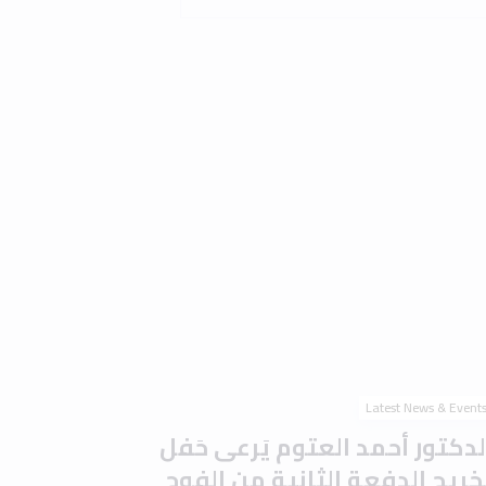
Latest News & Event
لدكتور أحمد العتوم يَرعى حَفل
َخريج الدفعة الثانية من الفوج
لتاسع والعشرين في جامعة إربد
لأهلية وسَط أجواء احتفالية
ُميزة
0 min read
2 
Read the article
Latest News & Event
امعة إربد الأهلية تُوقّع مذكرة
فاهم مع جامعة المدينة عجمان
تعزيز التعاون الأكاديمي والبحثي