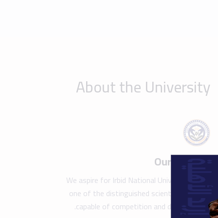
one of the distinguished scientific beacons
capable of competition and development.
Show details
Take a tour of the campus
Find y