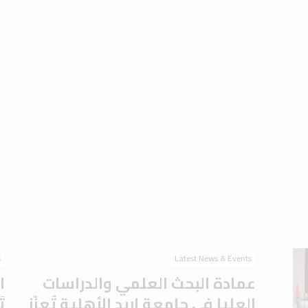
s
Latest News & Events
عمادة البحث العلمي والدراسات
ا
العليا في جامعة إربد الأهلية تُعزّز
ت
جاهزية الطلبة للدراسات العليا
ا
بورشة تعريفية حول
ا
اختباري IELTS وTOEFL
م
August 2026
1 min read
2 August 2026
Read the article
s
Latest News & Events
برعاية الدكتور أحمد موسى
ج
العتوم.. جامعة إربد الأهلية
ت
تَحتفي بتخريج الدفعة الأولى من
ل