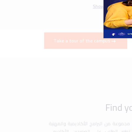
ة مجموعة من البرامج الأكاديمية والمهنية
طور الطلاب على الصعيدين الأكاديمي
برامج التبادل الطلابي، التدريب العملي
صة للطلبة المتفوقين. كما تقدم الجامعة
ة في أبحاث علمية وتطوير مهاراتهم في
دسة، إدارة الأعمال، وتكنولوجيا المعلومات
ز تجربة التعليم من خلال برامج تدريبية
ة تسهم في تجهيز الطلاب لسوق العمل
Graduation
Uni History
Art &