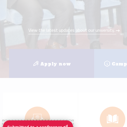
e-mail
E-learnin
+
8
Faculties
Loc