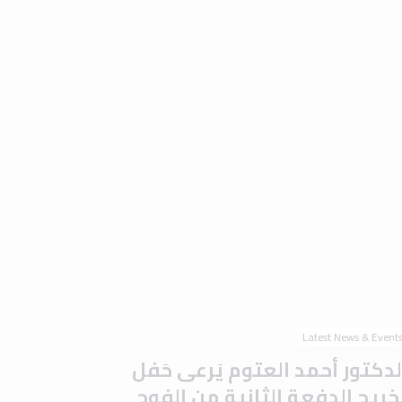
Latest News & Event
لدكتور أحمد العتوم يَرعى حَفل
َخريج الدفعة الثانية من الفوج
لتاسع والعشرين في جامعة إربد
لأهلية وسَط أجواء احتفالية
ُميزة
0 min read
2 
Read the article
Latest News & Event
امعة إربد الأهلية تُوقّع مذكرة
فاهم مع جامعة المدينة عجمان
تعزيز التعاون الأكاديمي والبحثي