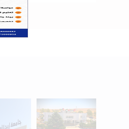
+
34
Programs available
for students