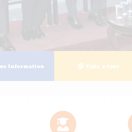
g
University enrollment
Ele
+
25
+
200
ally Accredited Programs
Academi