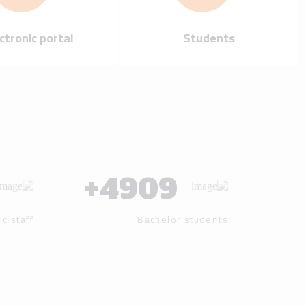
Our mission
Our vision
Our history