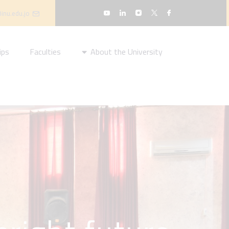
inu.edu.jo
ips
Faculties
About the University