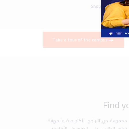
ة مجموعة من البرامج الأكاديمية والمهنية
طور الطلاب على الصعيدين الأكاديمي
برامج التبادل الطلابي، التدريب العملي
صة للطلبة المتفوقين. كما تقدم الجامعة
ة في أبحاث علمية وتطوير مهاراتهم في
دسة، إدارة الأعمال، وتكنولوجيا المعلومات
ز تجربة التعليم من خلال برامج تدريبية
ة تسهم في تجهيز الطلاب لسوق العمل
Graduation
Uni History
Art &