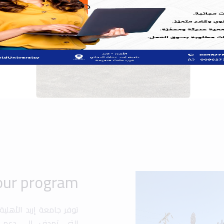
توفر جامعة إربد الأهلي
التي تهدف إلى دعم ت
والشخصي. تشمل هذه ال،
والمنح الدراسية المخص
فرصًا للطلاب للمشارك
مجالات متعددة مثل الهن.
تهدف الجامعة إلى تعزي
متقدمة وأنشطة متنوع
المحلي والعالمي.
Popular search:
 Design