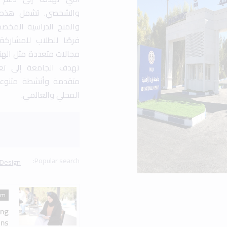
am
ing
ns