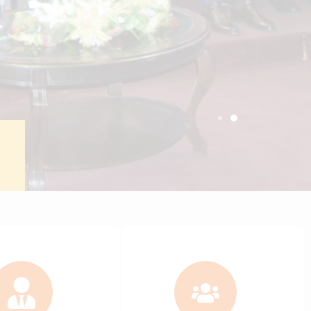
ctronic portal
Students
+
6137
c staff
Bachelor students