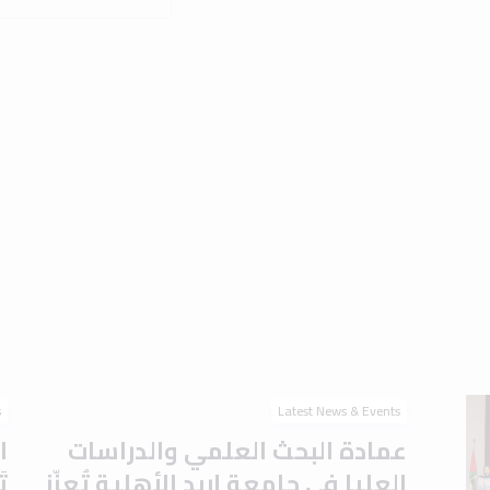
s
Latest News & Events
عمادة البحث العلمي والدراسات
ا
العليا في جامعة إربد الأهلية تُعزّز
ت
جاهزية الطلبة للدراسات العليا
ا
بورشة تعريفية حول
ا
اختباري IELTS وTOEFL
م
August 2026
1 min read
2 August 2026
Read the article
s
Latest News & Events
برعاية الدكتور أحمد موسى
ج
العتوم.. جامعة إربد الأهلية
ت
تَحتفي بتخريج الدفعة الأولى من
ل