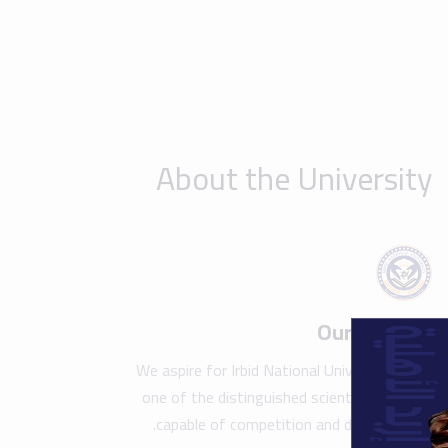
one of the distinguished scientific beacons
capable of competition and development.
Show details
Take a tour of the campus
Find y