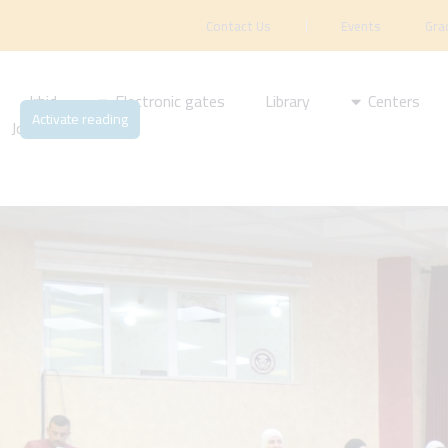
Contact Us
Events
Gra
Irbid
Electronic gates
Library
Centers
Activate reading
Journal