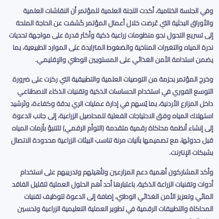
وفي الجلسة الختامية، أكدت اللجنة العلمية للمؤتمر أن النقاشات العلمية
والأوراق البحثية التي عُرضت خلال أعمال المؤتمر كَشفت عن الحاجة الملحة
إلى تسريع التحول نحو منظومات زراعية ذكية وأكثر قدرة على مواجهة تحديات
ندرة المياه والتغيرات المناخية والضغوط المتزايدة على الموارد الطبيعية، بما
يضمن استدامة الأمن الغذائي على المستويين الوطني والإقليمي
.
وخرج المؤتمر بحزمة من التوصيات العلمية والتطبيقية التي ركزت على ضرورة
التوسع الفوري في استخدام الحساسات الذكية وتقنيات الذكاء الاصطناعي
داخل المزارع الأردنية، بما يُسهم في إدارة عمليات الري بدقة وكفاءة، وتَرشيد
استهلاك المياه وفق الاحتياجات الفعلية للمحاصيل الزراعية، إلى جانب الدعوة
إلى إنشاء أنظمة محاكاة رقمية متقدمة (التوأم الرقمي) للتنبؤ بأزمات المياه
قبل حدوثها، مع تصميمها بآليات مرنة تناسب البيئات الزراعية محدودة الاتصال
بشبكات الإنترنت
.
وأكد المشاركون أهمية دعم المزارعين وتأهيلهم وتدريبهم على استخدام
أدوات وتقنيات الزراعة الذكية، باعتبارها أحد أهم الحلول العملية لتقليل الفاقد
المائي وتعزيز الأمن الغذائي الوطني، إضافة إلى الدعوة لتوظيف تقنيات
المحاكاة والتطبيقات الرقمية في تطوير العملية التعليمية الزراعية وتحسين