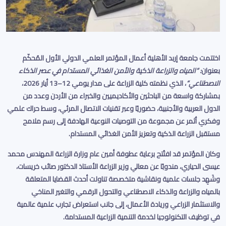
اختتمت جامعة إربد الأهلية أعمال المؤتمر العلمي الدولي الأول المُحكّم
بعنوان
: “
المياه والزراعة الذكية والأمن الغذائي المستدام في عصر الذكاء
الاصطناعي
“
، الذي نظمته كلية الزراعة على مدار يومي 12–13 أيار 2026،
بمشاركة واسعة من الباحثين والأكاديميين والخبراء من الأردن وعدد من
الدول العربية والأجنبية، حضوريًا وعبر تقنيات الاتصال المرئي، وسط حراك علمي
وفكري أثمر عن مجموعة من التوصيات النوعية الهادفة إلى رسم ملامح
مستقبل الزراعة الذكية وتعزيز الأمن الغذائي المستدام
.
وكان المؤتمر قد افتُتح برعاية عطوفة أمين عام وزارة الزراعة المهندس محمد
عيسى الحياري، مندوبًا عن معالي وزير الزراعة الأستاذ الدكتور صائب خريسات،
وشَهِد جلسات علمية ونقاشية متخصصة تناولت أحدث القضايا المتعلقة
بالمياه والزراعة والذكاء الاصطناعي والتحول الرقمي والتغير المناخي
والاستثمار الزراعي وريادة الأعمال، إلى جانب استعراض تجارب علمية عالمية
في توظيف التكنولوجيا لخدمة التنمية الزراعية المستدامة
.