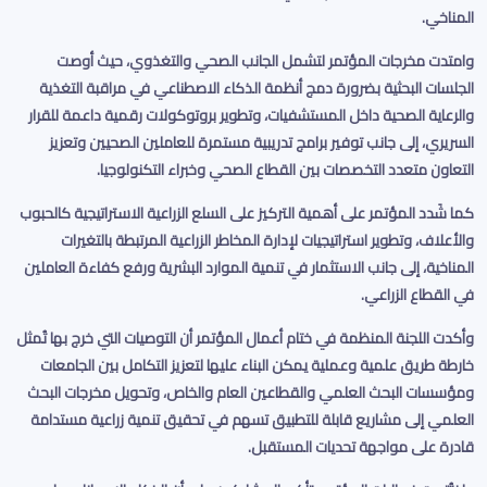
المناخي
.
وامتدت مخرجات المؤتمر لتشمل الجانب الصحي والتغذوي، حيث أوصت
الجلسات البحثية بضرورة دمج أنظمة الذكاء الاصطناعي في مراقبة التغذية
والرعاية الصحية داخل المستشفيات، وتطوير بروتوكولات رقمية داعمة للقرار
السريري، إلى جانب توفير برامج تدريبية مستمرة للعاملين الصحيين وتعزيز
التعاون متعدد التخصصات بين القطاع الصحي وخبراء التكنولوجيا
.
كما شَدد المؤتمر على أهمية التركيز على السلع الزراعية الاستراتيجية كالحبوب
والأعلاف، وتطوير استراتيجيات لإدارة المخاطر الزراعية المرتبطة بالتغيرات
المناخية، إلى جانب الاستثمار في تنمية الموارد البشرية ورفع كفاءة العاملين
في القطاع الزراعي
.
وأكدت اللجنة المنظمة في ختام أعمال المؤتمر أن التوصيات التي خرج بها تُمثل
خارطة طريق علمية وعملية يمكن البناء عليها لتعزيز التكامل بين الجامعات
ومؤسسات البحث العلمي والقطاعين العام والخاص، وتحويل مخرجات البحث
العلمي إلى مشاريع قابلة للتطبيق تسهم في تحقيق تنمية زراعية مستدامة
قادرة على مواجهة تحديات المستقبل
.