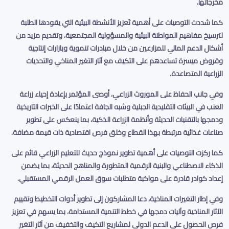
مخرجاتها
.
كما شددت التوصيات على أهمية تَعزيز الأنشطة البيئية التي يقودها الطلبة
لترسيخ مفاهيم المواطنة البيئية والمسؤولية المجتمعية، وتقديم مزيد من
أشكال الدعم المالي للمزارعين من خلال مبادرات تنموية وبازارات إنتاجية
وقروض ميسرة تساعدهم على التكيف مع آثار التغير المناخي والتحديات
الزراعية المتصاعدة
.
وفي جانب الحفاظ على الموروث الزراعي، أوصى المؤتمر بإعادة إحياء زراعة
العنب في البيئات التقليدية الجبلية وشبه الجافة اعتمادًا على الخبرات التاريخية
ودمجها بالتقنيات الحديثة وأنظمة الزراعة الذكية، بما ينعكس على تطوير
صناعات غذائية مرتبطة بهذا القطاع وخلق فرص اقتصادية ذات قيمة مضافة
.
كما ركزت التوصيات على أهمية تطوير نموذج حديث للتعليم الزراعي قائم على
الذكاء الاصطناعي والبنية الرقمية المتطورة والمناهج الحديثة، بما يضمن
إعداد كوادر قادرة على مواكبة متطلبات سوق العمل الرقمي المستقبلي
.
وفي إطار التغيرات المناخية، دعا المشاركون إلى تطوير أدوات التخطيط وتقييم
الآثار المناخية وآليات دمجها في خطط التنمية المستدامة، بما يسهم في تعزيز
فرص الحصول على الدعم الدولي لمشاريع التكيف والتخفيف من آثار التغير