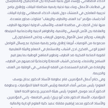
الذكاء الاصطناعي، وإنشاء فرق بحثية مشتركة بين الأكاديميين والممارسين
في قطاعات الأعمال، وبناء بنية تحتية رقمية متكاملة للبيانات، وإطلاق برامج
تدريبية للعاملين في المنشآت حول تقنيات الذكاء الاصطناعي وإدارة البيانات.
أما جلسات مؤتمر “نبذ العنف والتطرف والإرهاب” فتناولت محاور متعددة،
منها: تبادل الخبرات في مكافحة العنف، والأساليب الدولية لمواجهة التطرف،
والعلاقة بين الأمن الإنساني والتنمية، والظواهر الدينية والاجتماعية المرتبطة
بالإرهاب، وجرائم غسل الأموال وتمويل الإرهاب، وخلص المشاركون إلى
مجموعة من التوصيات، أبرزها: إطلاق برامج رقمية مبتكرة عبر وسائل التواصل
لتعزيز الوعي الفكري لدى الشباب، والاستثمار في المعلم والبيئة التعليمية
لتقوية المناعة الفكرية ضد التطرف، وتطوير المناهج الوطنية بما يعزز قيم
التسامح والانتماء، وتمكين الشباب اقتصاديًا واجتماعيًا لتحصينهم من التطرف،
والإفادة من التدابير المستمدة من الفقه الإسلامي في الوقاية من العنف
والجريمة.
وفي ختام أعمال المؤتمرين، قام عطوفة الأستاذ الدكتور عدنان يوسف
العتوم/ رئيس مجلس أمناء الجامعة ورئيس اللجنة العليا للمؤتمرات، وعطوفة
الدكتور أحمد موسى العتوم/ رئيس هيئة المديرين وعضو اللجنة العليا
للمؤتمرات، الأستاذ الدكتور ماجد أبو زريق/ رئيس الجامعة- راعي المؤتمرين،
والأستاذ الدكتور محمد إبراهيم مقابلة عميد كلية العلوم الإدارية والمالية