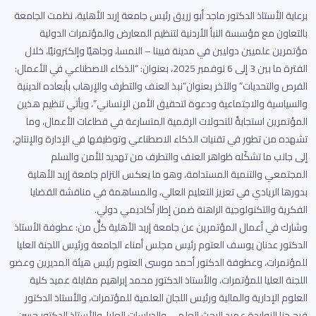
برعاية الأستاذ الدكتور ماجد أبو زريق رئيس جامعة إربد الأهلية، نظمت الجامعة
بالتعاون مع مؤسسة النبأ الأردنية لتنظيم المعارض والمؤتمرات الدولية
مؤتمرين علميين دوليين في مدينة فيينا – النمسا، وجاهيًا وإلكترونيًا، خلال
الفترة ما بين 3 إلى 6 نوفمبر 2025، بعنوان: “الذكاء الاصطناعي في الأعمال:
الفرص والتحديات” والآخر بعنوان”نبذ العنف والتطرف والإرهاب بأبعاده الدينية
والسياسية والاجتماعية ودعوة لتحقيق الأمن الإنساني”، ويأتي تنظيم هذين
المؤتمرين استجابةً للتحولات الرقمية المتسارعة في قطاعات الأعمال، وما
تشهده من تطور في تقنيات الذكاء الاصطناعي وتوظيفها في الإدارة والإنتاج،
إلى جانب ما تشكّله ظواهر العنف والتطرف من تهديد للأمن والسلم
المجتمعي والتنمية المستدامة، وهو ما يعكس التزام جامعة إربد الأهلية
بدورها الريادي في تعزيز التعليم العالي، والمساهمة في مناقشة القضايا
الفكرية والتكنولوجية الراهنة ضمن إطار أكاديمي دولي.
وشارك في أعمال المؤتمرين عن جامعة إربد الأهلية كلٌّ من: عطوفة الأستاذ
الدكتور عدنان يوسف العتوم رئيس مجلس أمناء الجامعة ورئيس اللجنة العليا
للمؤتمرات، وعطوفة الدكتور أحمد موسى العتوم رئيس هيئة المديرين وعضو
اللجنة العليا للمؤتمرات، والأستاذ الدكتور محمد إبراهيم مقابلة عميد كلية
العلوم الإدارية والمالية ورئيس اللجان العلمية للمؤتمرات، والأستاذ الدكتور
فرح حنا الزوايدة عميد البحث العلمي والدراسات العليا، والأستاذ الدكتور حسن