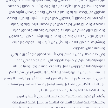
محمود الشطناوي مدير الدائرة المالية واللوازم، والأستاذ الدكتور إياد محمد
ملكاوي مدير وحدة الرقابة والتدقيق الداخلي، والدكتور عدنان الشريم مدير
دائرة المكتبة، والدكتور ثائر العجولي مدير مركز الاستشارات والتدريب وخدمة
المجتمع، والدكتور قيس بطيحة مدير مركز الخدمات الإلكترونية والرقمية،
والدكتور طارق مسلم من كلية العلوم الإدارية والمالية، والدكتور حمزة
العيسى من كلية الآداب والفنون، والدكتور زياد البشابشة من كلية القانون،
وبمشاركة نخبة من العلماء والباحثين من الأردن، والسعودية، والإمارات،
وسلطنة عُمان، والكويت.
وفي كلمته خلال حفل الافتتاح، رحّب الأستاذ الدكتور ماجد أبو زريق راعي
المؤتمرات بالمشاركين، مشيدًا بالجهود التي تبذلها الجامعة في عقد
المؤتمرات العلمية وورش العمل والندوات بوصفها واجبًا وطنيًا ورسالة
إنسانية، تسعى من خلالها جامعة إربد الأهلية إلى الإسهام في تنمية الفكر
العربي وترسيخ مفاهيم الانتماء والمسؤولية، مؤكدًا أن دور الجامعة لا يقتصر
على الجانب الأكاديمي فقط، بل يتسع ليشمل خدمة المجتمع ومؤسساته
وإعداد الكفاءات القادرة على قيادة التغيير والإبداع.
وأضاف أن فكرة عقد مؤتمر “الذكاء الاصطناعي في الأعمال: الفرص
والتحديات” جاءت استجابة للتطورات العالمية في مجال تقنية المعلومات،