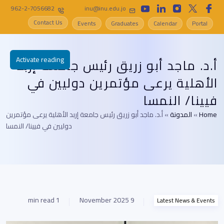
962-2-7056682
inu@inu.edu.jo
Contact Us
Events
Graduates
Calendar
Portal
Activate reading
أ.د. ماجد أبو زريق رئيس جامعة إربد
الأهلية يرعى مؤتمرين دوليين في
فيينا/ النمسا
Home
»
المدونة
»
أ.د. ماجد أبو زريق رئيس جامعة إربد الأهلية يرعى مؤتمرين
دوليين في فيينا/ النمسا
1 min read
9 November 2025
Latest News & Events