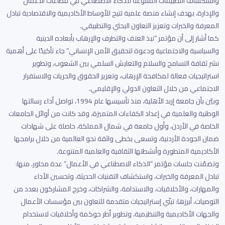
واستكشاف التطبيقات المتنوعة للذكاء الاصطناعي في قطاعات الأعمال
والإدارة، بهدف إنشاء منصة علمية تتيح للأوساط الأكاديمية والاقتصادية تبادل
المعرفة والخبرات وتعزيز التعاون البحثي والتطبيقي.
كما أشار إلى أن مؤتمر “نبذ العنف والتطرف والإرهاب بأبعاده الدينية
والسياسية والاجتماعية ودعوة لتحقيق الأمن الإنساني” جاء تأكيدًا على أهمية
نشر ثقافة التسامح والسلام والتعايش السلمي بين الشعوب، وتطوير
استراتيجيات فعالة لمكافحة الإرهاب، وتعزيز الحقوق والحريات والاستقرار
الاجتماعي من خلال التعاون الدولي والإقليمي.
وبيّن بأن جامعة إربد الأهلية، منذ تأسيسها عام 1994، تواصل أداء رسالتها
الوطنية والعلمية في إعداد الكفاءات المتميزة، وقد كانت من أوائل الجامعات
الخاصة في الأردن، وأول جامعة في شمال المملكة، حاصلة على شهادات
ضمان الجودة الأردنية، وتسعى بخطى واثقة نحو العالمية من خلال برامجها
الأكاديمية المتطورة وأنشطتها الثقافية والعلمية المتنوعة.
وتضمّنت جلسات مؤتمر “الذكاء الاصطناعي في الأعمال” عدة محاور، منها:
تبادل المعرفة والخبرات، واستكشاف التقنيات الحديثة، وتحسين الأداء
والمهارات، والأخلاقيات، والاستدامة، والشراكات، وخرج المشاركون بعدد من
التوصيات، أبرزها: تبنّي إستراتيجيات متقدمة للتعاون بين مؤسسات الأعمال
والجهات الأكاديمية والتنظيمية، وتطوير أطر حوكمة وأخلاقيات لاستخدام