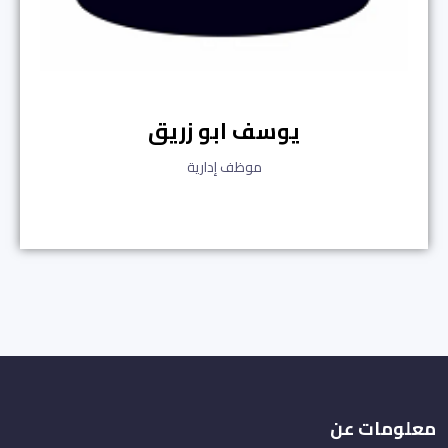
يوسف ابو زريق
موظف إدارية
معلومات عن