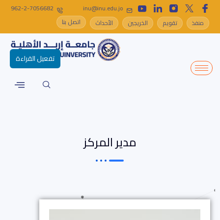
962-2-7056682
inu@inu.edu.jo
اتصل بنا
منفذ
تقويم
الخريجين
الأحداث
تفعيل القراءة
مدير المركز