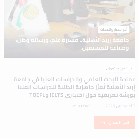
آخر الأخبار والأحداث
جامعة إربد الأهلية.. مسيرة علم، ورسالة وطن،
وصناعة للمستقبل
آخر الأخبار والأحداث
عمادة البحث العلمي والدراسات العليا في جامعة
إربد الأهلية تُعزّز جاهزية الطلبة للدراسات العليا
بورشة تعريفية حول اختباري IELTS وTOEFL
2 أغسطس 2026
1 min read
اقرأ المقال