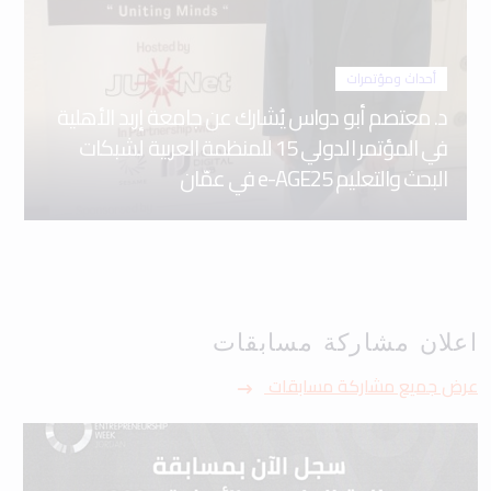
أحداث ومؤتمرات
د. معتصم أبو دواس يُشارك عن جامعة إربد الأهلية
في المؤتمر الدولي 15 للمنظمة العربية لشبكات
البحث والتعليم e-AGE25 في عمّان
اعلان مشاركة مسابقات
عرض جميع مشاركة مسابقات