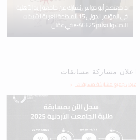
د. معتصم أبو دواس يُشارك عن جامعة إربد الأهلية
في المؤتمر الدولي 15 للمنظمة العربية لشبكات
البحث والتعليم e-AGE25 في عمّان
اعلان مشاركة مسابقات
عرض جميع مشاركة مسابقات