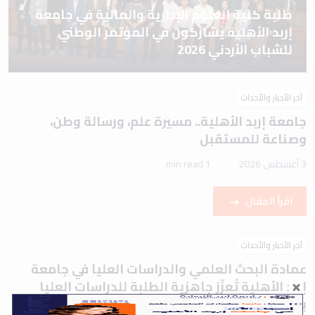
طلبة كلية العلوم الإدارية والمالية في جامعة
إربد الأهلية يشاركون في المؤتمر الوطني
للشباب الأردني 2026
آخر الأخبار والأحداث
جامعة إربد الأهلية.. مسيرة علم، ورسالة وطن،
وصناعة للمستقبل
3 أغسطس 2026
1 min read
اقرأ المقال
آخر الأخبار والأحداث
عمادة البحث العلمي والدراسات العليا في جامعة
إربد الأهلية تُعزّز جاهزية الطلبة للدراسات العليا
بورشة تعريفية حول اختباري IELTS وTOEFL